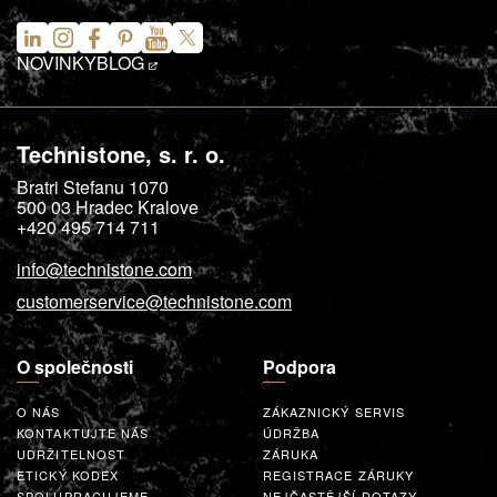
NOVINKY
BLOG
Technistone, s. r. o.
Bratri Stefanu 1070
500 03
Hradec Kralove
+420 495 714 711
info@technistone.com
customerservice@technistone.com
O společnosti
Podpora
O NÁS
ZÁKAZNICKÝ SERVIS
KONTAKTUJTE NÁS
ÚDRŽBA
UDRŽITELNOST
ZÁRUKA
ETICKÝ KODEX
REGISTRACE ZÁRUKY
SPOLUPRACUJEME
NEJČASTĚJŠÍ DOTAZY