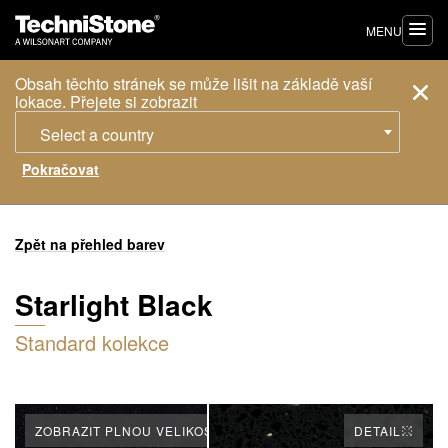
MENU
Obsah těchto stránek se může lišit na základě vaší
lokace. Přejete si zobrazit
Select a country
Zpět na přehled barev
Starlight Black
Standard kolekce
ZOBRAZIT PLNOU VELIKOST
DETAIL