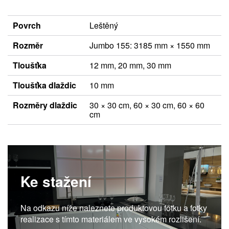
Povrch
Leštěný
Rozměr
Jumbo 155: 3185 mm × 1550 mm
Tloušťka
12 mm, 20 mm, 30 mm
Tloušťka dlaždic
10 mm
Rozměry dlaždic
30 × 30 cm, 60 × 30 cm, 60 × 60
cm
Ke stažení
Na odkazu níže naleznete produktovou fotku a fotky
realizace s tímto materiálem ve vysokém rozlišení.