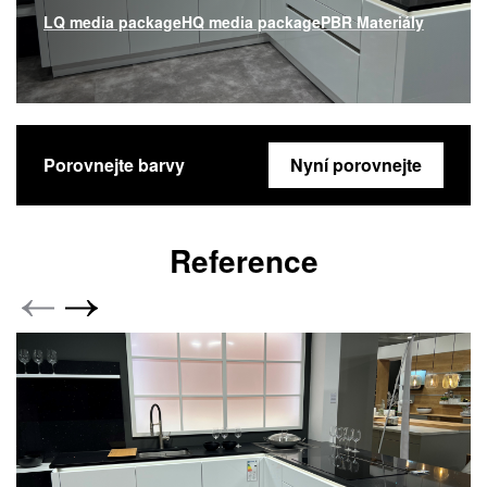
LQ media package
HQ media package
PBR Materiály
Porovnejte barvy
Nyní porovnejte
Reference