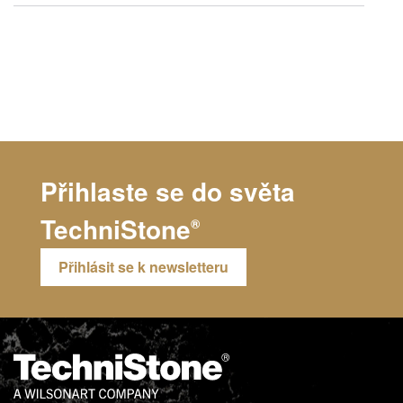
Přihlaste se do světa
TechniStone
®
Přihlásit se k newsletteru