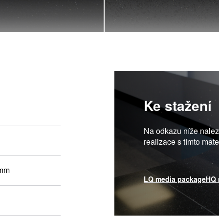
Ke stažení
Na odkazu níže nalezn
realizace s tímto mat
 mm
LQ media package
HQ 