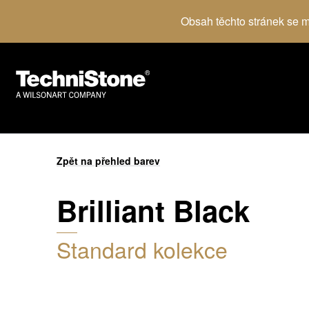
Obsah těchto stránek se mů
Zpět na přehled barev
Brilliant Black
Standard kolekce