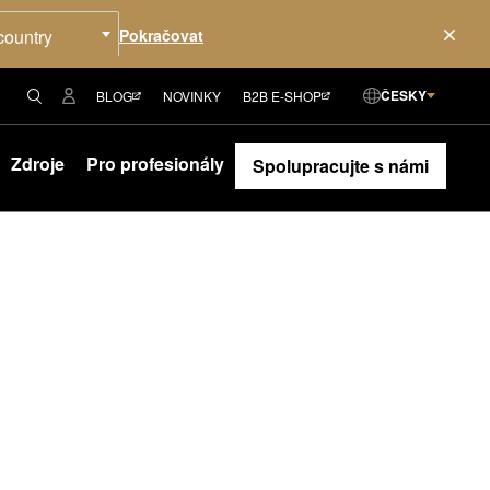
country
ČESKY
BLOG
NOVINKY
B2B E-SHOP
Zdroje
Pro profesionály
Spolupracujte s námi