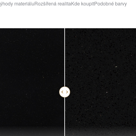
ýhody materiálu
Rozšířená realita
Kde koupit
Podobné barvy