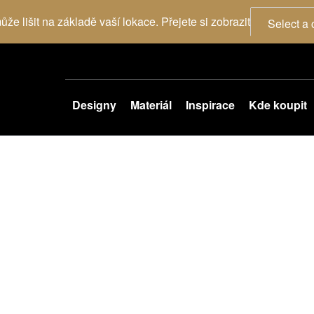
že lišit na základě vaší lokace. Přejete si zobrazit
Select a 
Designy
Materiál
Inspirace
Kde koupit