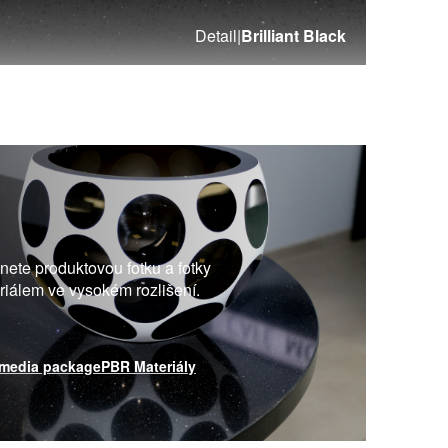
Detail
|
Brilliant Black
ete produktovou fotku a fotky
eriálem ve vysokém rozlišení.
media package
PBR Materiály