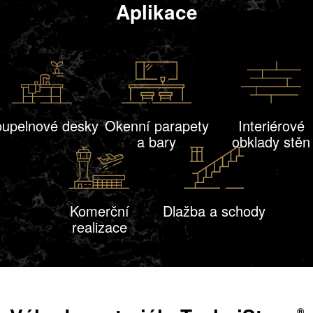
Aplikace
upelnové desky
Okenní parapety
Interiérové
a bary
obklady stěn
Komerční
Dlažba a schody
realizace
®