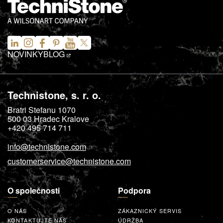
NOVINKY
BLOG
Technistone, s. r. o.
Bratri Stefanu 1070
500 03
Hradec Kralove
+420 495 714 711
info@technistone.com
customerservice@technistone.com
O společnosti
Podpora
O NÁS
ZÁKAZNICKÝ SERVIS
KONTAKTUJTE NÁS
ÚDRŽBA