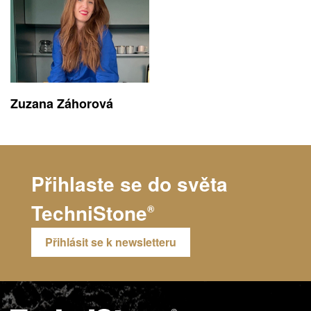
Zuzana Záhorová
Přihlaste se do světa
TechniStone
®
Přihlásit se k newsletteru