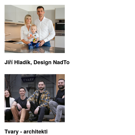
Jiří Hladík, Design NadTo
Tvary - architekti