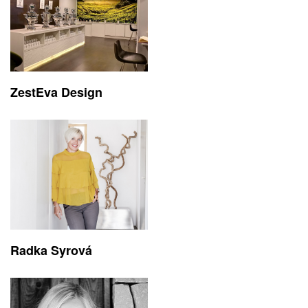
ZestEva Design
Radka Syrová