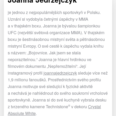
je jednou z nejpopulárnějších sportovkyň v Polsku.
Uznání si vydobyla četnými úspěchy v MMA
a v thajském boxu. Joanna je bývalou šampionkou
UFC (největší světová organizace MMA). V thajském
boxu je šestinásobnou mistryní světa a pětinásobnou
mistryní Evropy. O své cestě k úspěchu vydala knihu
s názvem: „Bojovnice. Jak jsem se stala
neporazitelnou.“ Joanna je hlavní hrdinkou ve
filmovém dokumentu „Nepřemožitelní“. Její
instagramový profil
joannajedrzejczyk
sleduje více než
1,9 milionu fanoušků. Prostřednictvím svého profilu
Joanna motivuje své sledující k fyzické aktivitě
a nechává je nahlédnout do svého soukromí vrcholové
sportovkyně. Joanna si do své kuchyně vybrala desku
®
z tvrzeného kamene
Technistone
v dekoru
Crystal
Absolute White
.