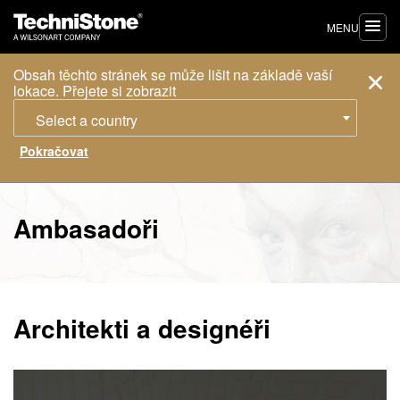
MENU
Obsah těchto stránek se může lišit na základě vaší
lokace. Přejete si zobrazit
Select a country
Ambasadoři
Architekti a designéři