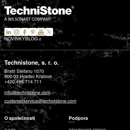
NOVINKY
BLOG
Technistone, s. r. o.
Bratri Stefanu 1070
500 03
Hradec Kralove
+420 495 714 711
info@technistone.com
customerservice@technistone.com
O společnosti
Podpora
O NÁS
ZÁKAZNICKÝ SERVIS