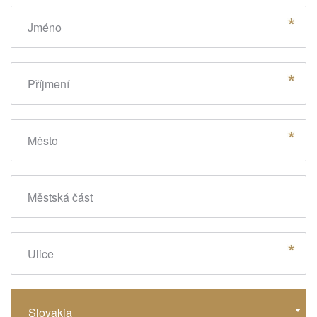
Jméno
Příjmení
Město
Městská část
Ulice
Stát
Slovakia