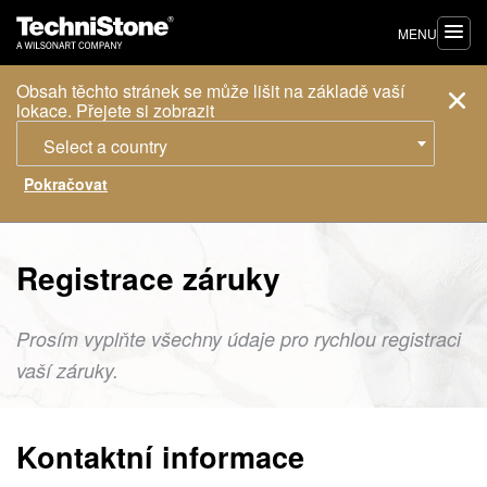
MENU
Obsah těchto stránek se může lišit na základě vaší
lokace. Přejete si zobrazit
Select a country
Registrace záruky
Prosím vyplňte všechny údaje pro rychlou registraci
vaší záruky.
Kontaktní informace