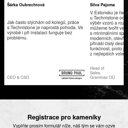
Šárka Oubrechtová
Silva Pajoma
V Estonsku je řada
u Technistone oc
Jak často slýchám od kolegů, práce
výběr vzorů a rozm
s Technistone je naprostá pohoda. Ve
můžeme tvořit velk
výrobě i při instalaci funguje bez
s minimálními spá
problému.
moderních, otevře
přináší čistý desig
funkčnost, proto j
z nejlepších voleb 
Head of
Sales,
Granimax OÜ
CEO & CSO
Registrace pro kameníky
Vyplňte prosím formulář níže, náš tým se vám ozve