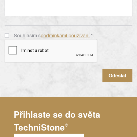
Souhlasím s
podmínkami používání
*
Odeslat
Přihlaste se do světa
TechniStone
®