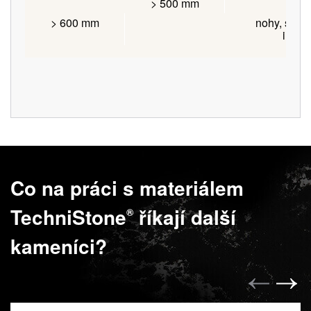
> 500 mm
> 600 mm
nohy, slou
inter
Co na práci s materiálem
TechniStone
říkají další
®
kameníci?