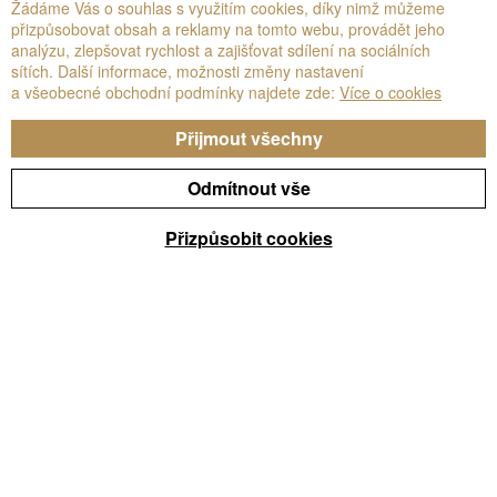
Žádáme Vás o souhlas s využitím cookies, díky nimž můžeme
přizpůsobovat obsah a reklamy na tomto webu, provádět jeho
O společnosti
Podpora
analýzu, zlepšovat rychlost a zajišťovat sdílení na sociálních
sítích. Další informace, možnosti změny nastavení
a všeobecné obchodní podmínky najdete zde:
Více o cookies
O NÁS
ZÁKAZNICKÝ SERVIS
KONTAKTUJTE NÁS
ÚDRŽBA
Přijmout všechny
UDRŽITELNOST
ZÁRUKA
ETICKÝ KODEX
REGISTRACE ZÁRUKY
SPOLUPRACUJEME
NEJČASTĚJŠÍ DOTAZY
Odmítnout vše
ČLENSTVÍ A OCENĚNÍ
POPTÁVKOVÝ FORMULÁŘ
GLOBAL SUPPLIER CODE OF
Přizpůsobit cookies
CONDUCT
SPOLUPRACUJTE S NÁMI
Zdroje
KE STAŽENÍ
BROŽURY
EPD
ROZŠÍŘENÁ REALITA