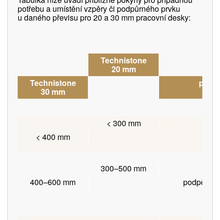
potřebu a umístění vzpěry či podpůrného prvku
u daného převisu pro 20 a 30 mm pracovní desky:
Technistone
20 mm
Technistone
potře
30 mm
< 300 mm
< 400 mm
nen
300–500 mm
400–600 mm
podpěrné 