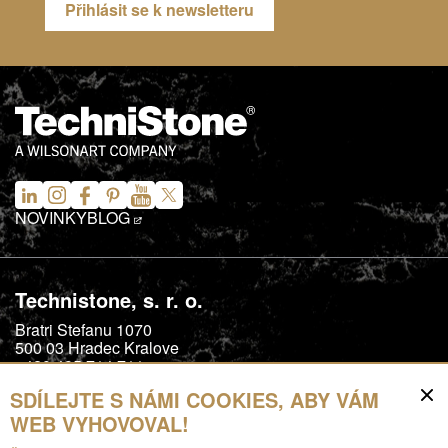
Přihlásit se k newsletteru
NOVINKY
BLOG
Technistone, s. r. o.
Bratri Stefanu 1070
500 03
Hradec Kralove
+420 495 714 711
SDÍLEJTE S NÁMI COOKIES, ABY VÁM
info@technistone.com
WEB VYHOVOVAL!
customerservice@technistone.com