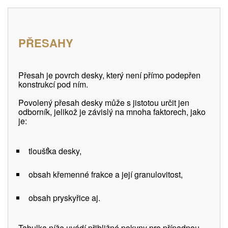
PŘESAHY
Přesah je povrch desky, který není přímo podepřen
konstrukcí pod ním.
Povolený přesah desky může s jistotou určit jen
odborník, jelikož je závislý na mnoha faktorech, jako
je:
tloušťka desky,
obsah křemenné frakce a její granulovitost,
obsah pryskyřice aj.
Tabulka níže uvádí přibližné pokyny pro případnou