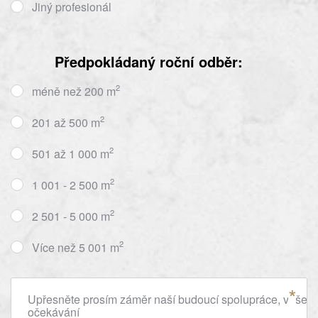
Jiný profesionál
Předpokládaný roční odběr:
2
méně než 200 m
2
201 až 500 m
2
501 až 1 000 m
2
1 001 - 2 500 m
2
2 501 - 5 000 m
2
Více než 5 001 m
Upřesněte prosím záměr naší budoucí spolupráce, vaše
očekávání