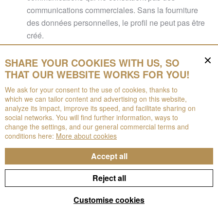
communications commerciales. Sans la fourniture
des données personnelles, le profil ne peut pas être
créé.
À cette fin, Technistone traite les données
SHARE YOUR COOKIES WITH US, SO
personnelles pendant toute la durée d’existence du
THAT OUR WEBSITE WORKS FOR YOU!
profil, lequel peut être supprimé à tout moment à
We ask for your consent to the use of cookies, thanks to
votre demande.
which we can tailor content and advertising on this website,
analyze its impact, improve its speed, and facilitate sharing on
Newsletter, concours et enquêtes marketing
social networks. You will find further information, ways to
change the settings, and our general commercial terms and
conditions here:
More about cookies
(iii) Lors de l’envoi d’une newsletter, Technistone
Accept all
utilise votre adresse e-mail, que vous saisissez dans le
champ approprié du site web, puis vous confirmez votre
Reject all
intérêt pour l’abonnement ; en répondant à l’e-mail qui
vous est envoyé par Technistone, vous acceptez par la
Customise cookies
présente le traitement de vos données personnelles. Le