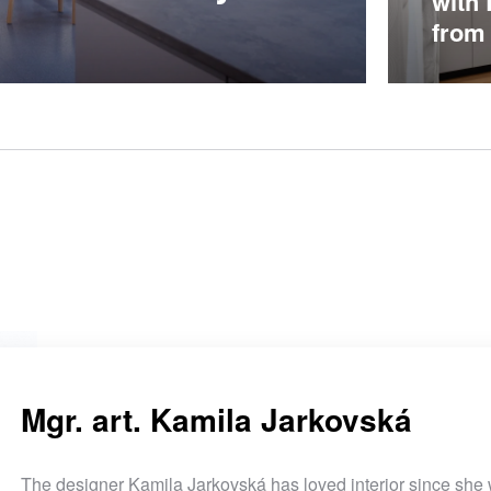
with
from
Mgr. art. Kamila Jarkovská
The designer
Kamila Jarkovská
has loved interior since she 