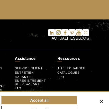
ACTUALITÉS
BLOG
Assistance
Ressources
US
SERVICE CLIENT
À TÉLÉCHARGER
ENTRETIEN
CATALOGUES
GARANTIE
EPD
ENREGISTREMENT
DE LA GARANTIE
ONS
FAQ
NS
FORMULAIRE DE
RÉALITÉ
DEMANDE
T
AUGMENTÉE
Accept all
C