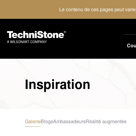
Le contenu de ces pages peut varier
Cou
Inspiration
Galerie
Blogs
Ambassadeurs
Réalité augmentée