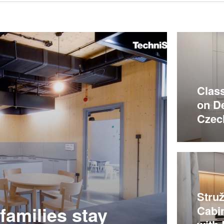
Clas
on De
Czec
Struž
families stay
Cabi