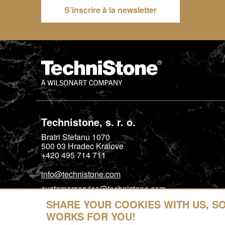
S’inscrire à la newsletter
Technistone, s. r. o.
Bratri Stefanu 1070
500 03
Hradec Kralove
+420 495 714 711
info@technistone.com
customerservice@technistone.com
SHARE YOUR COOKIES WITH US, S
WORKS FOR YOU!