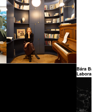
o.
Darcy Vašíčková
Bára Baštová, In
Laboratory