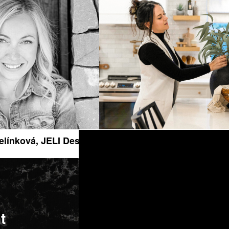
elínková, JELI Design
Emilie Caminiti, CAMINITI & C
t