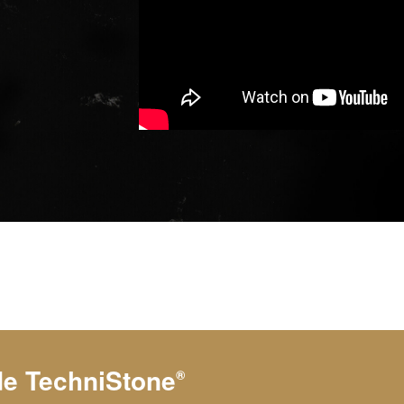
 de
TechniStone
®