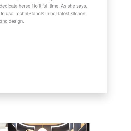
dicate herself to it full time. As she says,
e to use TechniStone
®
in her latest kitchen
cino
design.