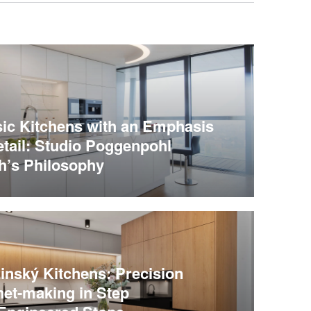
sic Kitchens with an Emphasis
tail: Studio Poggenpohl
h’s Philosophy
inský Kitchens: Precision
net-making in Step