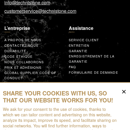
info@technistone.com
customerservice@technistone.com
L’entreprise
Assistance
À PROPOS DE NOUS
SERVICE CLIENT
CONTACTEZ NOUS
ENTRETIEN
DURABILITÉ
GARANTIE
ENREGISTREMENT DE LA
CODE ÉTHIQUE
GARANTIE
NOUS COLLABORONS
FAQ
PRIX ET ADHÉSIONS
FORMULAIRE DE DEMANDE
GLOBAL SUPPLIER CODE OF
CONDUCT
COLLABORER AVEC NOUS
SHARE YOUR COOKIES WITH US, SO
Ressources
THAT OUR WEBSITE WORKS FOR YOU!
We ask for your consent to the use of cookies, thanks to
À TÉLÉCHARGER
which we can tailor content and advertising on this website,
CATALOGUES
analyze its impact, improve its speed, and facilitate sharing on
EPD
social networks. You will find further information, ways to
RÉALITÉ AUGMENTÉE