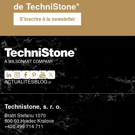
de
TechniStone
®
S’inscrire à la newsletter
ACTUALITÉS
BLOG
Technistone, s. r. o.
Bratri Stefanu 1070
500 03
Hradec Kralove
+420 495 714 711