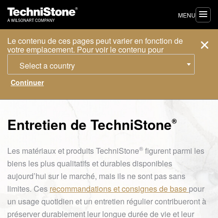
MENU
Le contenu de ces pages peut varier en fonction de
votre emplacement. Pour voir le contenu pour
Select a country
Entretien de
TechniStone
®
®
Les matériaux et produits
TechniStone
figurent parmi les
biens les plus qualitatifs et durables disponibles
aujourd’hui sur le marché, mais ils ne sont pas sans
limites. Ces
recommandations et consignes de base
pour
un usage quotidien et un entretien régulier contribueront à
préserver durablement leur longue durée de vie et leur