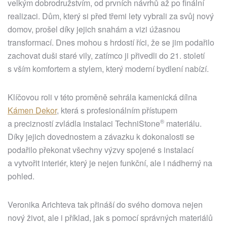
velkým dobrodružstvím, od prvních návrhů až po finální
realizaci. Dům, který si před třemi lety vybrali za svůj nový
domov, prošel díky jejich snahám a vizi úžasnou
transformací. Dnes mohou s hrdostí říci, že se jim podařilo
zachovat duši staré vily, zatímco ji přivedli do 21. století
s vším komfortem a stylem, který moderní bydlení nabízí.
Klíčovou roli v této proměně sehrála kamenická dílna
Kámen Dekor
, která s profesionálním přístupem
®
a precizností zvládla instalaci
TechniStone
materiálu.
Díky jejich dovednostem a závazku k dokonalosti se
podařilo překonat všechny výzvy spojené s instalací
a vytvořit interiér, který je nejen funkční, ale i nádherný na
pohled.
Veronika Arichteva tak přináší do svého domova nejen
nový život, ale i příklad, jak s pomocí správných materiálů