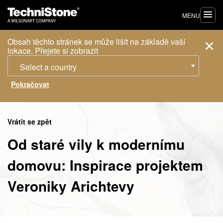
MENU
Obsah těchto stránek se může lišit na základě vaší
lokace. Přejete si zobrazit
Select a country
Vrátit se zpět
Od staré vily k modernímu
domovu: Inspirace projektem
Veroniky Arichtevy