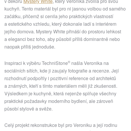
v dekoru
Mystery White
, který Veronika zvolila pro svou
kuchyň. Tento materiál byl pro ni jasnou volbou od samého
začátku, přičemž si cenila jeho praktických vlastností
a estetického vzhledu, který dokonale ladí s interiérem
jejího domova. Mystery White přináší do prostoru lehkost
a eleganci bez toho, aby působil příliš dominantně nebo
naopak příliš jednoduše.
®
Inspiraci k výběru
TechniStone
našla Veronika na
sociálních sítích, kde ji zaujaly fotografie a recenze. Její
rozhodnutí podpořily i pozitivní reference od architektů
a známých, kteří s tímto materiálem měli již zkušenosti.
Výsledkem je kuchyně, která nejenže splňuje všechny
praktické požadavky moderního bydlení, ale zároveň
působí stylově a svěže.
Celý projekt rekonstrukce byl pro Veroniku a její rodinu