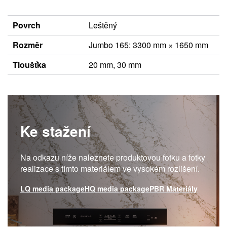
Povrch
Leštěný
Rozměr
Jumbo 165: 3300 mm × 1650 mm
Tloušťka
20 mm, 30 mm
Ke stažení
Na odkazu níže naleznete produktovou fotku a fotky
realizace s tímto materiálem ve vysokém rozlišení.
LQ media package
HQ media package
PBR Materiály