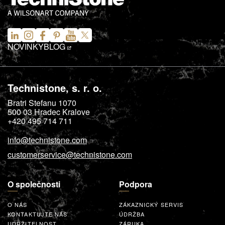
NOVINKY
BLOG
Technistone, s. r. o.
Bratri Stefanu 1070
500 03
Hradec Kralove
+420 495 714 711
info@technistone.com
customerservice@technistone.com
O společnosti
Podpora
O NÁS
ZÁKAZNICKÝ SERVIS
KONTAKTUJTE NÁS
ÚDRŽBA
UDRŽITELNOST
ZÁRUKA