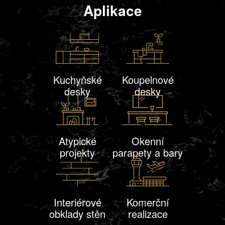
Aplikace
Kuchyňské
Koupelnové
desky
desky
Atypické
Okenní
projekty
parapety a bary
Interiérové
Komerční
obklady stěn
realizace