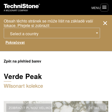
MENU
Obsah těchto stránek se může lišit na základě vaší
lokace. Přejete si zobrazit
Select a country
Zpět na přehled barev
Verde Peak
Wilsonart kolekce
ZOBRAZIT PLNOU VELIKOST
DETAIL