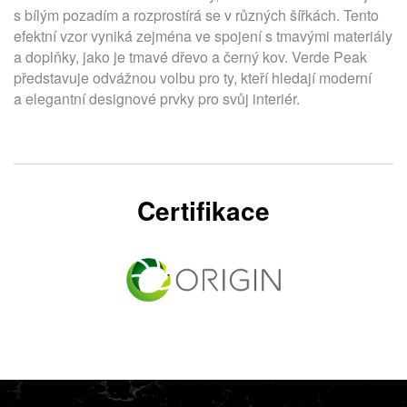
s bílým pozadím a rozprostírá se v různých šířkách. Tento
efektní vzor vyniká zejména ve spojení s tmavými materiály
a doplňky, jako je tmavé dřevo a černý kov. Verde Peak
představuje odvážnou volbu pro ty, kteří hledají moderní
a elegantní designové prvky pro svůj interiér.
Certifikace