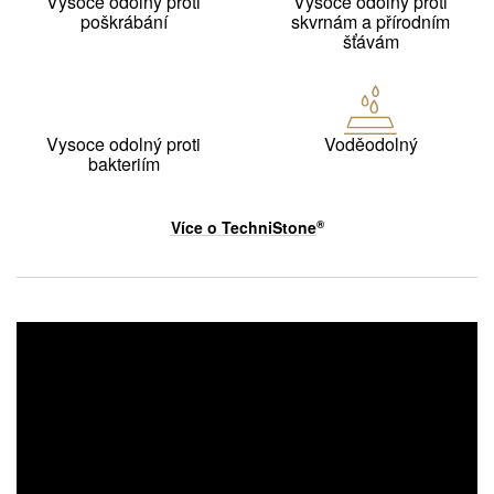
Vysoce odolný proti
Vysoce odolný proti
poškrábání
skvrnám a přírodním
šťávám
Vysoce odolný proti
Voděodolný
bakteriím
Více o
TechniStone
®