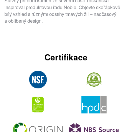
Slavný přírodní kámen ze severní části Toskánska
inspiroval produktovou řadu Noble. Objevte skořápkově
bílý vzhled s různými odstíny tmavých žil – nadčasový
a oblíbený design.
Certifikace