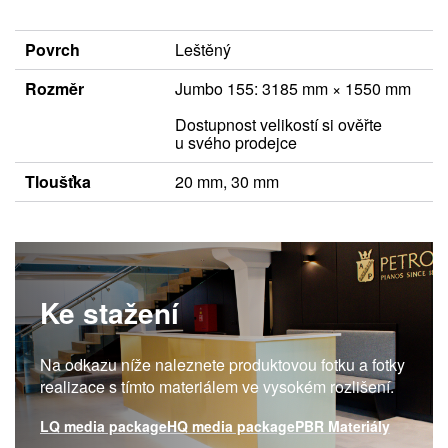
Povrch
Leštěný
Rozměr
Jumbo 155: 3185 mm × 1550 mm
Dostupnost velikostí si ověřte
u svého prodejce
Tloušťka
20 mm, 30 mm
Ke stažení
Na odkazu níže naleznete produktovou fotku a fotky
realizace s tímto materiálem ve vysokém rozlišení.
LQ media package
HQ media package
PBR Materiály