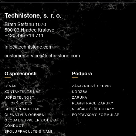
Technistone, s. r. o.
Bratri Stefanu 1070
500 03
Hradec Kralove
+420 495 714 711
info@technistone.com
customerservice@technistone.com
O společnosti
Podpora
O NÁS
ZÁKAZNICKÝ SERVIS
KONTAKTUJTE NÁS
ÚDRŽBA
UDRŽITELNOST
ZÁRUKA
ETICKÝ KODEX
REGISTRACE ZÁRUKY
SPOLUPRACUJEME
NEJČASTĚJŠÍ DOTAZY
ČLENSTVÍ A OCENĚNÍ
POPTÁVKOVÝ FORMULÁŘ
GLOBAL SUPPLIER CODE OF
CONDUCT
SPOLUPRACUJTE S NÁMI