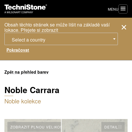
MENU
Obsah těchto stránek se může lišit na základě vaší
lokace. Přejete si zobrazit
Select a country
Zpět na přehled barev
Noble Carrara
Noble kolekce
ZOBRAZIT PLNOU VELIKOST
DETAIL