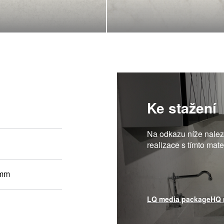
Ke stažení
Na odkazu níže nalezn
realizace s tímto mat
 mm
LQ media package
HQ 