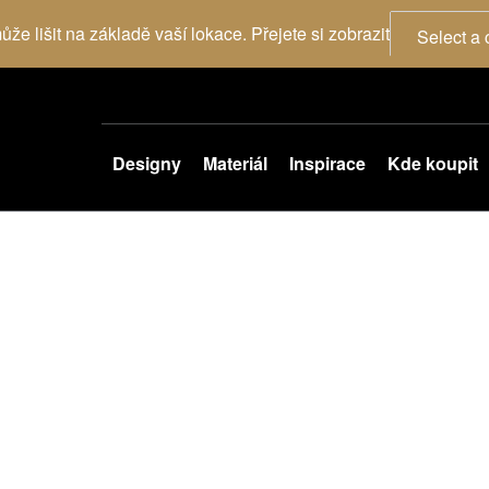
že lišit na základě vaší lokace. Přejete si zobrazit
Select a 
Designy
Materiál
Inspirace
Kde koupit