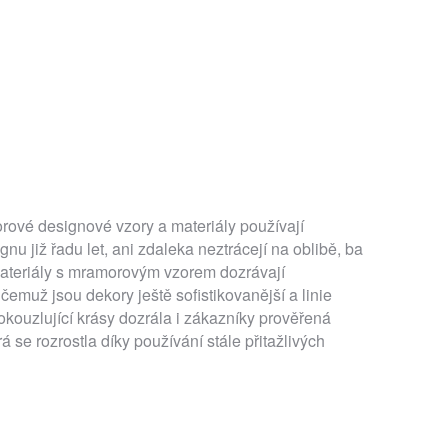
ové designové vzory a materiály používají
gnu již řadu let, ani zdaleka neztrácejí na oblibě, ba
ateriály s mramorovým vzorem dozrávají
 čemuž jsou dekory ještě sofistikovanější a linie
okouzlující krásy dozrála i zákazníky prověřená
á se rozrostla díky používání stále přitažlivých