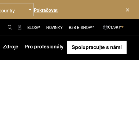
country
ČESKY
BLOG
NOVINKY
B2B E-SHOP
Zdroje
Pro profesionály
Spolupracujte s námi