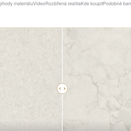
ýhody materiálu
Video
Rozšířená realita
Kde koupit
Podobné bar