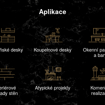
Aplikace
ňské desky
Koupelnové desky
Okenní pa
a bar
eriérové
Atypické projekty
Komer
lady stěn
realiz