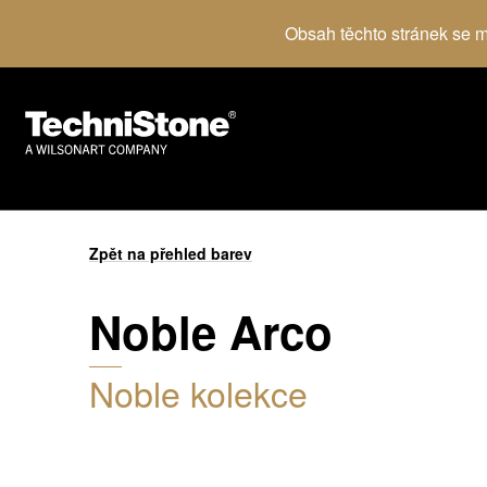
Obsah těchto stránek se mů
Zpět na přehled barev
Noble Arco
Noble kolekce