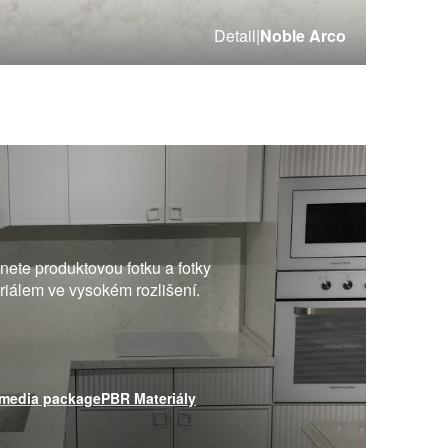
Detail
|
Noble Arco
ete produktovou fotku a fotky
eriálem ve vysokém rozlišení.
media package
PBR Materiály