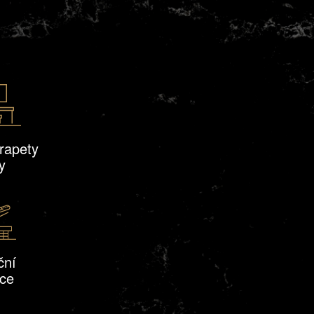
rapety
y
ční
ace