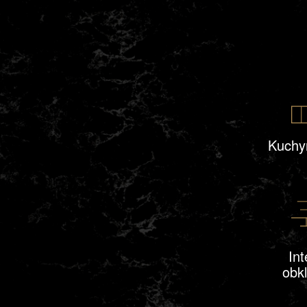
Kuchy
Int
obk