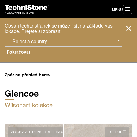
MENU
Obsah těchto stránek se může lišit na základě vaší
lokace. Přejete si zobrazit
Select a country
Zpět na přehled barev
Glencoe
Wilsonart kolekce
ZOBRAZIT PLNOU VELIKOST
DETAIL