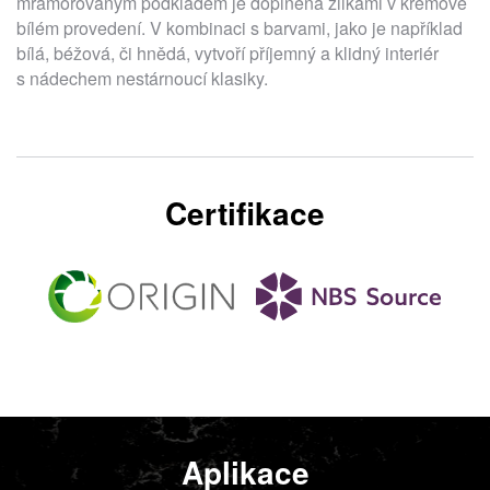
mramorovaným podkladem je doplněná žilkami v krémově
bílém provedení. V kombinaci s barvami, jako je například
bílá, béžová, či hnědá, vytvoří příjemný a klidný interiér
s nádechem nestárnoucí klasiky.
Certifikace
Aplikace