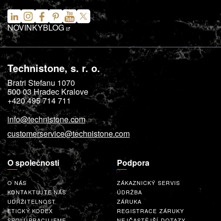
NOVINKY
BLOG
Technistone, s. r. o.
Bratri Stefanu 1070
500 03
Hradec Kralove
+420 495 714 711
info@technistone.com
customerservice@technistone.com
O společnosti
Podpora
O NÁS
ZÁKAZNICKÝ SERVIS
KONTAKTUJTE NÁS
ÚDRŽBA
UDRŽITELNOST
ZÁRUKA
ETICKÝ KODEX
REGISTRACE ZÁRUKY
SPOLUPRACUJEME
NEJČASTĚJŠÍ DOTAZY