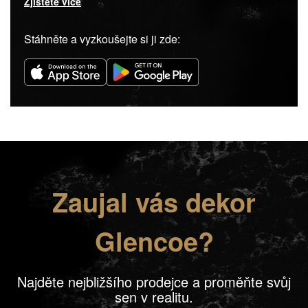
Zjistěte více
Stáhněte a vyzkoušejte si ji zde:
Zaujal vás dekor
Glencoe?
Najděte nejbližšího prodejce a proměňte svůj
sen v realitu.