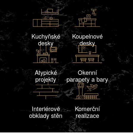
Kuchyňské
Koupelnové
desky
desky
Atypické
Okenní
projekty
parapety a bary
Interiérové
Komerční
obklady stěn
realizace