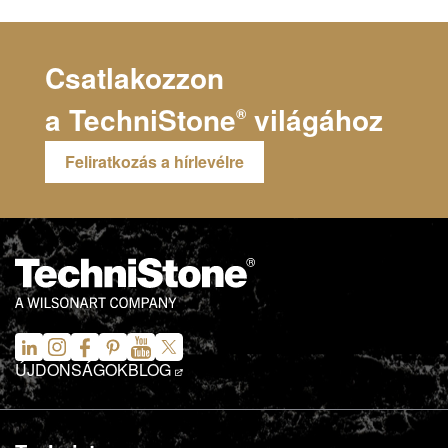
Csatlakozzon
a
TechniStone
világához
®
Feliratkozás a hírlevélre
ÚJDONSÁGOK
BLOG