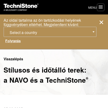
MENU
Az oldal tartalma az ön tartózkodási helyének
függvényében eltérhet. Megjeleníteni kívánt:
Select a country
Visszalépés
Stílusos és időtálló terek:
a NAVO és a
TechniStone
®