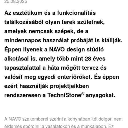
25.08.2025
Az esztétikum és a funkcionalitás
találkozásából olyan terek születnek,
amelyek nemcsak szépek, de a
mindennapos használat próbáját is kiállják.
Éppen ilyenek a NAVO design stúdió
alkotásai is, amely több mint 28 éves
tapasztalattal a háta mögött tervez és
valósít meg egyedi enteriőröket. És éppen
ezért használják projektjeikben
rendszeresen a
TechniStone
®
anyagokat.
A NAVO szakemberei szerint a konyhában két dolgon nem
érdemes spórolni: a vasalatokon és a munkalapon. Ez