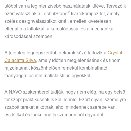
utóbbi van a legintenzívebb használatnak kitéve. Tervezőik
®
ezért választják a
TechniStone
kvarckompozitot, amely
széles designválasztékot kínál, emellett kivételesen
ellenálló a foltokkal, a karcolódással és a mechanikai
károsodással szemben.
A jelenleg legnépszerűbb dekorok közé tartozik a
Crystal
Calacatta Silva
, amely időtlen megjelenésének és finom
rajzolatának köszönhetően remekül kombinálható
faanyaggal és minimalista stílusjegyekkel.
A NAVO szakemberei tudják, hogy nem elég, ha egy belső
tér szép: praktikusnak is kell lennie. Ezért olyan, személyre
szabott tereket alkotnak, ahol mindennek szerepe van,
esztétikai és funkcionális szempontból egyaránt.