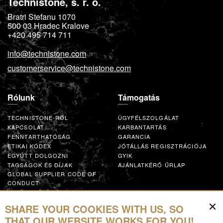
Technistone, s. r. o.
Bratri Stefanu 1070
500 03
Hradec Kralove
+420 495 714 711
info@technistone.com
customerservice@technistone.com
Rólunk
Támogatás
TECHNISTONE-RÓL
ÜGYFÉLSZOLGÁLAT
KAPCSOLAT
KARBANTARTÁS
FENNTARTHATÓSÁG
GARANCIA
ETIKAI KÓDEX
JÓTÁLLÁS REGISZTRÁCIÓJA
EGYÜTT DOLGOZNI
GYIK
TAGSÁGOK ÉS DÍJAK
AJÁNLATKÉRŐ ŰRLAP
GLOBAL SUPPLIER CODE OF
CONDUCT
EGYÜTTMŰKÖDÉS
SHARE YOUR COOKIES WITH US, SO
Források
THAT OUR WEBSITE WORKS FOR YOU!