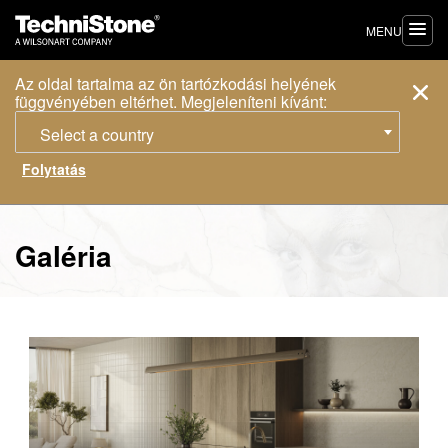
MENU
Az oldal tartalma az ön tartózkodási helyének
függvényében eltérhet. Megjeleníteni kívánt:
Select a country
Galéria