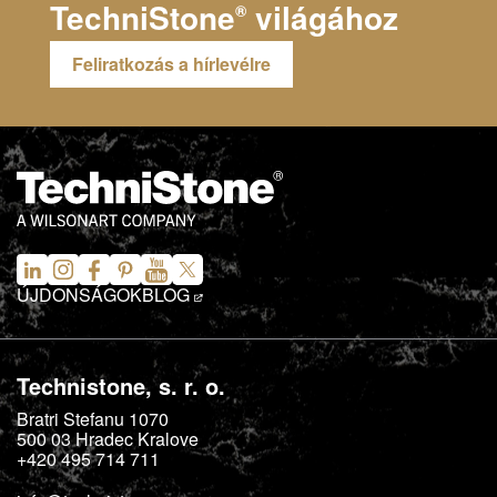
TechniStone
világához
®
Feliratkozás a hírlevélre
ÚJDONSÁGOK
BLOG
Technistone, s. r. o.
Bratri Stefanu 1070
500 03
Hradec Kralove
+420 495 714 711