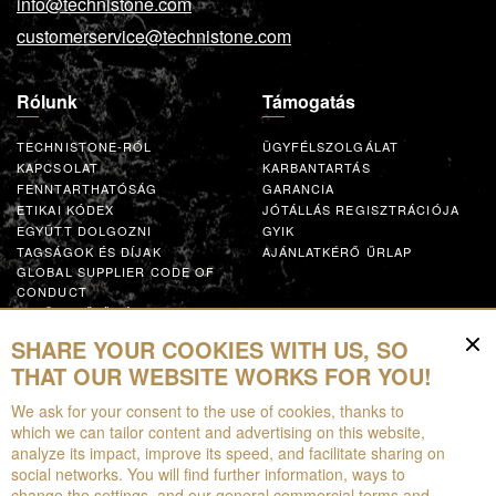
info@technistone.com
customerservice@technistone.com
Rólunk
Támogatás
TECHNISTONE-RÓL
ÜGYFÉLSZOLGÁLAT
KAPCSOLAT
KARBANTARTÁS
FENNTARTHATÓSÁG
GARANCIA
ETIKAI KÓDEX
JÓTÁLLÁS REGISZTRÁCIÓJA
EGYÜTT DOLGOZNI
GYIK
TAGSÁGOK ÉS DÍJAK
AJÁNLATKÉRŐ ŰRLAP
GLOBAL SUPPLIER CODE OF
CONDUCT
EGYÜTTMŰKÖDÉS
SHARE YOUR COOKIES WITH US, SO
Források
THAT OUR WEBSITE WORKS FOR YOU!
We ask for your consent to the use of cookies, thanks to
LETÖLTHETŐ
which we can tailor content and advertising on this website,
BROSÚRÁK
analyze its impact, improve its speed, and facilitate sharing on
EPD
social networks. You will find further information, ways to
KITERJESZTETT VALÓSÁG
change the settings, and our general commercial terms and