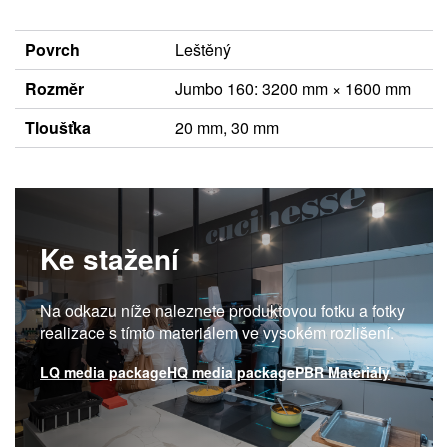
Povrch
Leštěný
Rozměr
Jumbo 160: 3200 mm × 1600 mm
Tloušťka
20 mm, 30 mm
Ke stažení
Na odkazu níže naleznete produktovou fotku a fotky
realizace s tímto materiálem ve vysokém rozlišení.
LQ media package
HQ media package
PBR Materiály