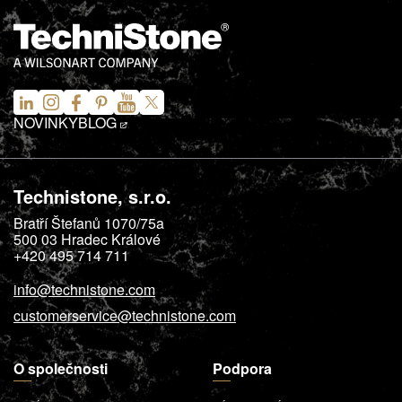
NOVINKY
BLOG
Technistone, s.r.o.
Bratří Štefanů 1070/75a
500 03
Hradec Králové
+420 495 714 711
info@technistone.com
customerservice@technistone.com
O společnosti
Podpora