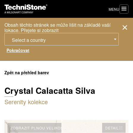
MENU
Obsah těchto stránek se může lišit na základě vaší
lokace. Přejete si zobrazit
Select a country
Zpět na přehled barev
Crystal Calacatta Silva
Serenity kolekce
ZOBRAZIT PLNOU VELIKOST
DETAIL