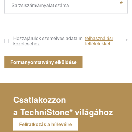
Sarzsiszám/árnyalat száma
Hozzájárulok személyes adataim
felhasználási
*
kezeléséhez
feltételekkel
Csatlakozzon
a
TechniStone
világához
®
Feliratkozás a hírlevélre