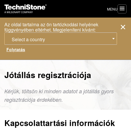
MENU
Az oldal tartalma az ön tartózkodási helyének
függvényében eltérhet. Megjeleníteni kívánt:
Select a country
Jótállás regisztrációja
Kérjük, töltsön ki minden adatot a jótállás gyors
regisztrációja érdekében.
Kapcsolattartási információk