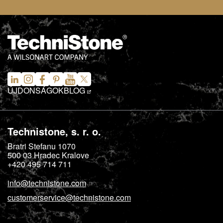
ÚJDONSÁGOK
BLOG
Technistone, s. r. o.
Bratri Stefanu 1070
500 03
Hradec Kralove
+420 495 714 711
info@technistone.com
customerservice@technistone.com