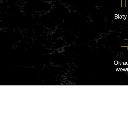
Blat
Okład
wewn