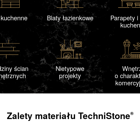
y kuchenne
Blaty łazienkowe
Parapety i
kuche
ziny ścian
Nietypowe
Wnętr
ętrznych
projekty
o charak
komercy
Zalety materiału
TechniStone
®