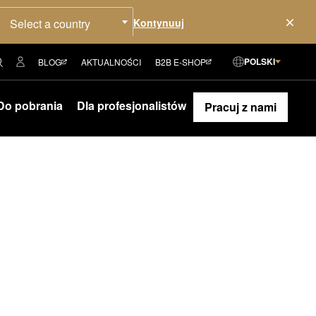
Select a country
POLSKI
BLOG
AKTUALNOŚCI
B2B E-SHOP
Do pobrania
Dla profesjonalistów
Pracuj z nami