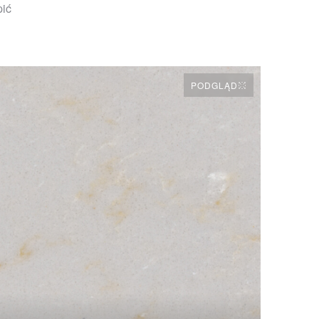
pić
PODGLĄD