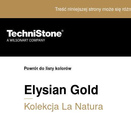
Treść niniejszej strony może się róż
Powrót do listy kolorów
Elysian Gold
Kolekcja La Natura