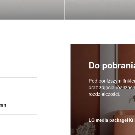
Do pobrani
Pod poniższym linkie
oraz zdjęcia realizac
rozdzielczości.
 mm
LQ media package
HQ 