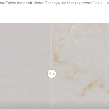
nie
Zalety materiału
Wideo
Rzeczywistość rozszerzona
Gdzie ku