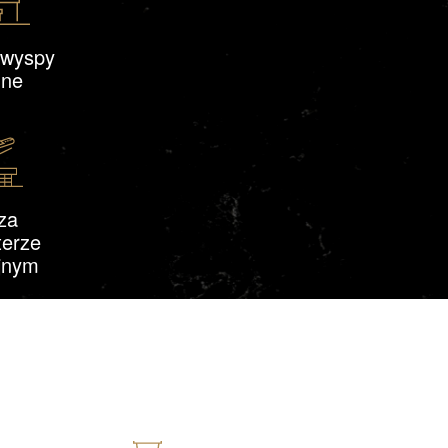
 wyspy
nne
za
terze
jnym