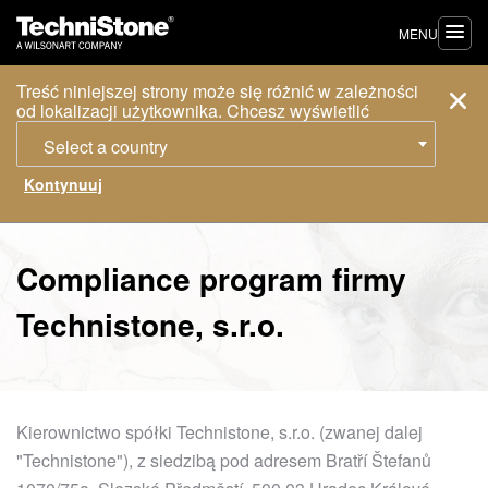
MENU
Treść niniejszej strony może się różnić w zależności
od lokalizacji użytkownika. Chcesz wyświetlić
Select a country
Compliance program firmy
Technistone, s.r.o.
Kierownictwo spółki Technistone, s.r.o. (zwanej dalej
"Technistone"), z siedzibą pod adresem Bratří Štefanů