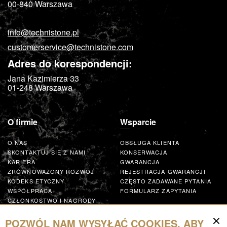
00-840
Warszawa
info@technistone.pl
customerservice@technistone.com
Adres do korespondencji:
Jana Kazimierza 33
01-248
Warszawa
O firmie
Wsparcie
O NAS
OBSŁUGA KLIENTA
SKONTAKTUJ SIĘ Z NAMI
KONSERWACJA
KARIERA
GWARANCJA
ZRÓWNOWAŻONY ROZWÓJ
REJESTRACJA GWARANCJI
KODEKS ETYCZNY
CZĘSTO ZADAWANE PYTANIA
WSPÓŁPRACA
FORMULARZ ZAPYTANIA
CZŁONKOSTWO I NAGRODY
GLOBAL SUPPLIER CODE OF
CONDUCT
POZWÓL NAM WYSYŁAĆ COOKIES, ABY