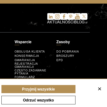
AKTUALNOŚCI
BLOG
Wsparcie
Zasoby
OBSŁUGA KLIENTA
DO POBRANIA
KONSERWACJA
BROSZURY
GWARANCJA
EPD
REJESTRACJA
GWARANCJI
CZĘSTO ZADAWANE
PYTANIA
FORMULARZ
ZAPYTANIA
AUGMENTED
Przyjmij wszystkie
REALITY
T
Odrzuć wszystko