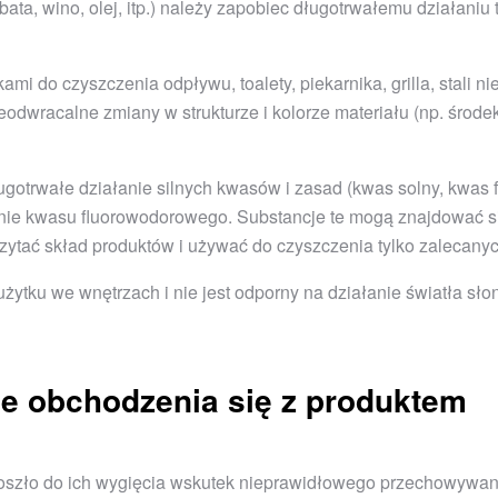
a, wino, olej, itp.) należy zapobiec długotrwałemu działaniu ty
ami do czyszczenia odpływu, toalety, piekarnika, grilla, stali 
odwracalne zmiany w strukturze i kolorze materiału (np. środe
ugotrwałe działanie silnych kwasów i zasad (kwas solny, kwas 
łanie kwasu fluorowodorowego. Substancje te mogą znajdować s
czytać skład produktów i używać do czyszczenia tylko zalecany
żytku we wnętrzach i nie jest odporny na działanie światła sł
e obchodzenia się z produktem
oszło do ich wygięcia wskutek nieprawidłowego przechowywani