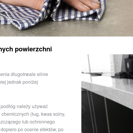
nych powierzchni
enia długotrwale silnie
iej jednak poniżej
h podłóg należy używać
 chemicznych (ług, kwas solny,
szczącego lub ochronnego
 dopiero po ocenie efektów, po