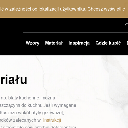
nić w zależności od lokalizacji użytkownika. Chcesz wyświetlić
Wzory
Materiał
Inspiracja
Gdzie kupić
riału
y np. blaty kuchenne, można
szczącymi do kuchni. Jeśli wymagane
 tłuszczu wokół płyty grzewczej,
środków zalecanych w
Instrukcji
st przemycie powierzchni detergentem