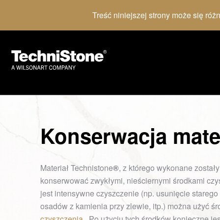
Treść niniejszej strony może się róż
Konserwacja mate
Materiał Technistone
®
, z którego wykonane został
konserwować zwykłymi, nieściernymi środkami czy
jest intensywne czyszczenie (np. usunięcie starego
osadów z kamienia przy zlewie, itp.) można użyć 
czyszczenia
. Po użyciu tych środków konieczne je