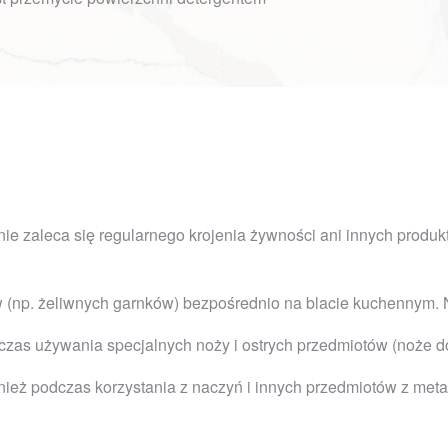
nie zaleca się regularnego krojenia żywności ani innych prod
(np. żeliwnych garnków) bezpośrednio na blacie kuchennym. N
s używania specjalnych noży i ostrych przedmiotów (noże do ste
eż podczas korzystania z naczyń i innych przedmiotów z metal