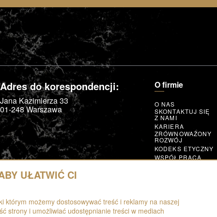
Adres do korespondencji:
O firmie
Jana Kazimierza 33
O NAS
01-248
Warszawa
SKONTAKTUJ SIĘ
Z NAMI
KARIERA
ZRÓWNOWAŻONY
ROZWÓJ
KODEKS ETYCZNY
WSPÓŁPRACA
CZŁONKOSTWO
I NAGRODY
BY UŁATWIĆ CI
GLOBAL SUPPLIER
CODE OF CONDUC
WSPÓŁPRACUJ
ęki którym możemy dostosowywać treść i reklamy na naszej
ść strony i umożliwiać udostępnianie treści w mediach