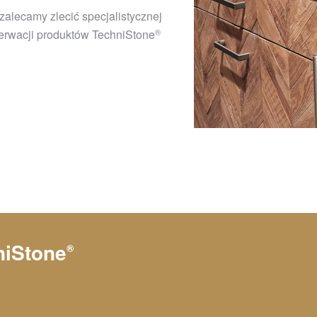
alecamy zlecić specjalistycznej
®
serwacji produktów
TechniStone
niStone
®