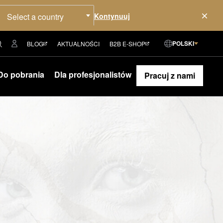
Select a country
POLSKI
BLOG
AKTUALNOŚCI
B2B E-SHOP
Do pobrania
Dla profesjonalistów
Pracuj z nami