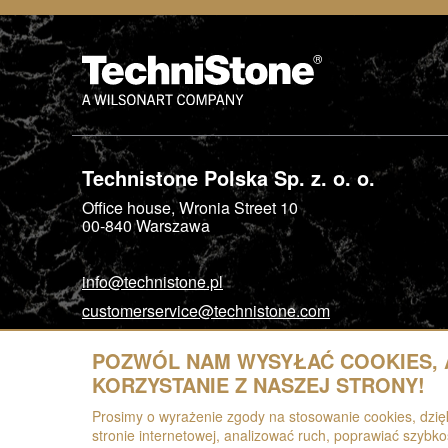
Technistone Polska Sp. z. o. o.
Office house, Wronia Street 10
00-840
Warszawa
info@technistone.pl
customerservice@technistone.com
POZWÓL NAM WYSYŁAĆ COOKIES, A
KORZYSTANIE Z NASZEJ STRONY!
Prosimy o wyrażenie zgody na stosowanie cookies, dzi
stronie internetowej, analizować ruch, poprawiać szybko