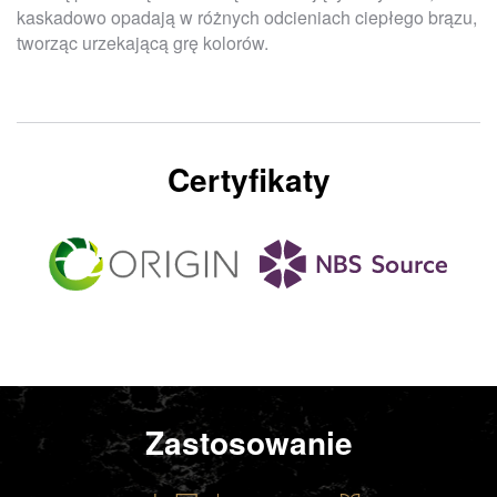
kaskadowo opadają w różnych odcieniach ciepłego brązu,
tworząc urzekającą grę kolorów.
Certyfikaty
Zastosowanie