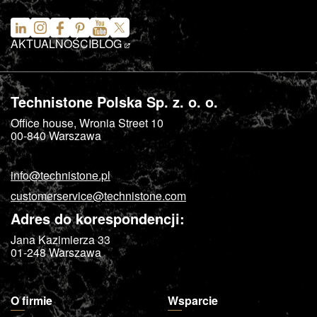
AKTUALNOŚCI
BLOG
Technistone Polska Sp. z. o. o.
Office house, Wronia Street 10
00-840
Warszawa
info@technistone.pl
customerservice@technistone.com
Adres do korespondencji:
Jana Kazimierza 33
01-248
Warszawa
O firmie
Wsparcie