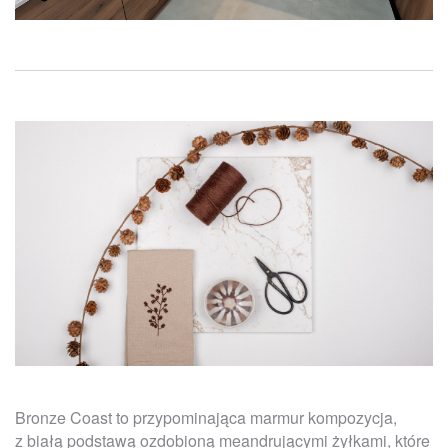
Bronze Coast to przypominająca marmur kompozycja,
z białą podstawą ozdobioną meandrującymi żyłkami, które