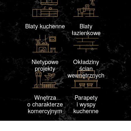
Blaty kuchenne
Blaty
łazienkowe
Nietypowe
Okładziny
projekty
ścian
wewnętrznych
Wnętrza
Parapety
o charakterze
i wyspy
komercyjnym
kuchenne