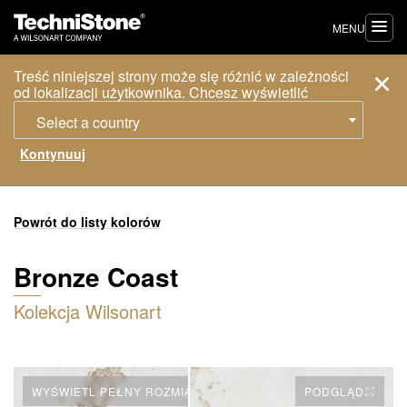
MENU
Treść niniejszej strony może się różnić w zależności
od lokalizacji użytkownika. Chcesz wyświetlić
Select a country
Powrót do listy kolorów
Bronze Coast
Kolekcja Wilsonart
WYŚWIETL PEŁNY ROZMIAR PŁYTY
PODGLĄD