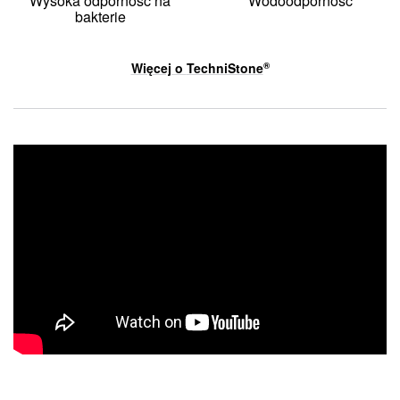
Wysoka odporność na
Wodoodporność
bakterie
Więcej o
TechniStone
®