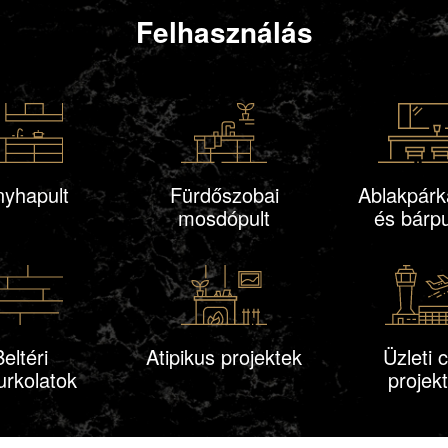
Felhasználás
nyhapult
Fürdőszobai
Ablakpár
mosdópult
és bárpu
eltéri
Atipikus projektek
Üzleti 
urkolatok
projek