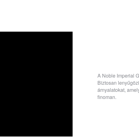
A Noble Imperial G
Biztosan lenyűgözi 
árnyalatokat, amel
finoman.