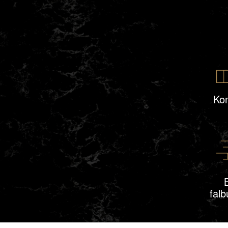
Ko
B
falb