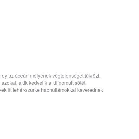
rey az óceán mélyének végtelenségét tükrözi.
azokat, akik kedvelik a kifinomult sötét
yek itt fehér-szürke habhullámokkal keverednek