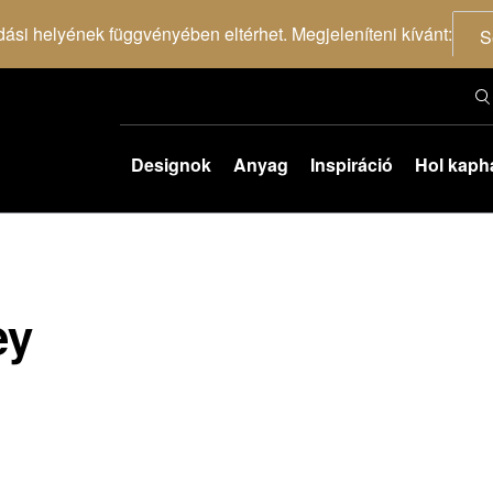
dási helyének függvényében eltérhet. Megjeleníteni kívánt:
S
Designok
Anyag
Inspiráció
Hol kaph
ey