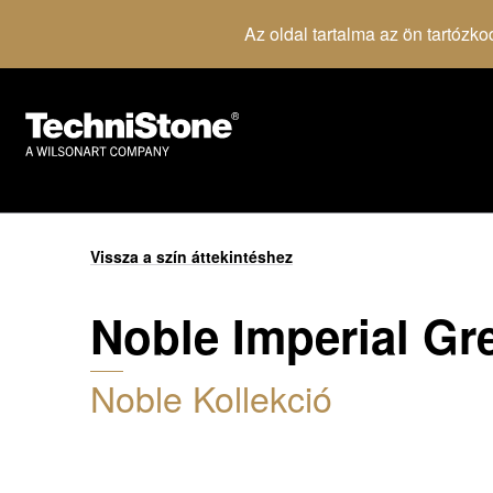
Az oldal tartalma az ön tartózko
Vissza a szín áttekintéshez
Noble Imperial Gr
Noble Kollekció