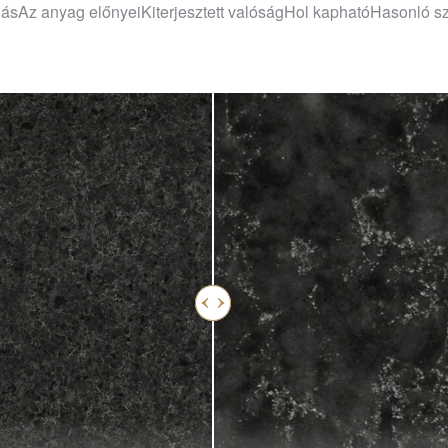
lás
Az anyag előnyei
Kiterjesztett valóság
Hol kapható
Hasonló s