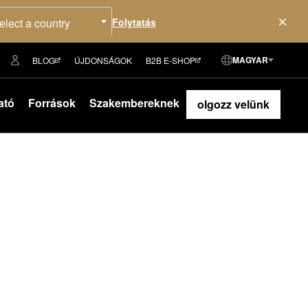
elect a country
MAGYAR
BLOG
ÚJDONSÁGOK
B2B E-SHOP
ató
Források
Szakembereknek
olgozz velünk