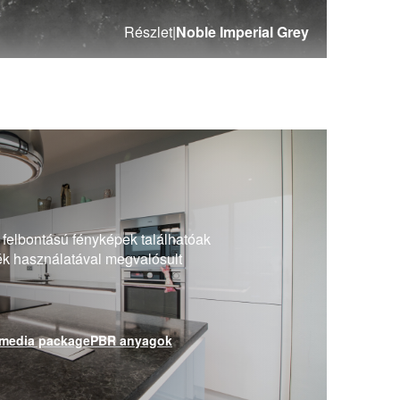
Részlet
|
Noble Imperial Grey
 felbontású fényképek találhatóak
ék használatával megvalósult
media package
PBR anyagok