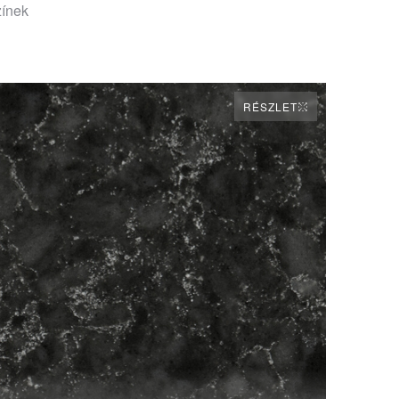
zínek
RÉSZLET