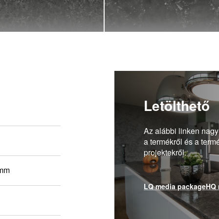
Letölthető
Az alábbi linken nagy
a termékről és a term
projektekről.
 mm
LQ media package
HQ 