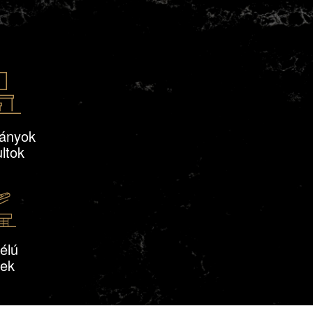
kányok
ltok
célú
tek