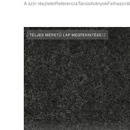
A szín részletei
Referencia
Tanúsítványok
Felhaszná
TELJES MÉRETŰ LAP MEGTEKINTÉSE