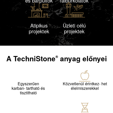
és bárpultok
falburkolatok
Atipikus
Üzleti célú
projektek
projektek
A
TechniStone
anyag előnyei
®
Egyszerűen
Közvetlenül érintkez- het
karban- tartható és
élelmiszerekkel
tisztítható