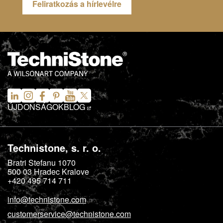
Feliratkozás a hírlevélre
ÚJDONSÁGOK
BLOG
Technistone, s. r. o.
Bratri Stefanu 1070
500 03
Hradec Kralove
+420 495 714 711
info@technistone.com
customerservice@technistone.com