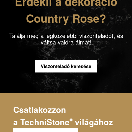
Érdekli a dekoráció
Country Rose?
Találja meg a legközelebbi viszonteladót, és
váltsa valóra álmát!
Viszonteladó keresése
Csatlakozzon
a
TechniStone
világához
®