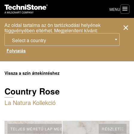
MENU
Az oldal tartalma az ön tartózkodási helyének
függvényében eltérhet. Megjeleníteni kívánt:
Select a country
Vissza a szín áttekintéshez
Country Rose
La Natura Kollekció
TELJES MÉRETŰ LAP MEGTEKINTÉSE
RÉSZLET