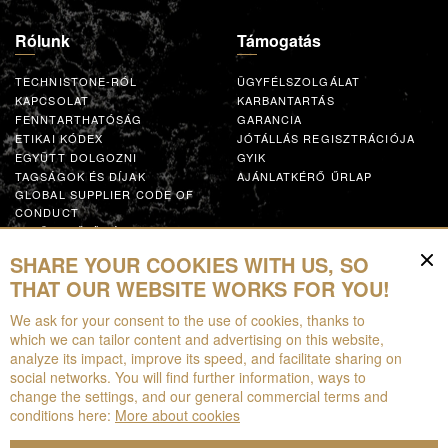
Rólunk
Támogatás
TECHNISTONE-RÓL
ÜGYFÉLSZOLGÁLAT
KAPCSOLAT
KARBANTARTÁS
FENNTARTHATÓSÁG
GARANCIA
ETIKAI KÓDEX
JÓTÁLLÁS REGISZTRÁCIÓJA
EGYÜTT DOLGOZNI
GYIK
TAGSÁGOK ÉS DÍJAK
AJÁNLATKÉRŐ ŰRLAP
GLOBAL SUPPLIER CODE OF
CONDUCT
EGYÜTTMŰKÖDÉS
SHARE YOUR COOKIES WITH US, SO
Források
THAT OUR WEBSITE WORKS FOR YOU!
We ask for your consent to the use of cookies, thanks to
LETÖLTHETŐ
which we can tailor content and advertising on this website,
BROSÚRÁK
analyze its impact, improve its speed, and facilitate sharing on
EPD
social networks. You will find further information, ways to
KITERJESZTETT VALÓSÁG
change the settings, and our general commercial terms and
conditions here:
More about cookies