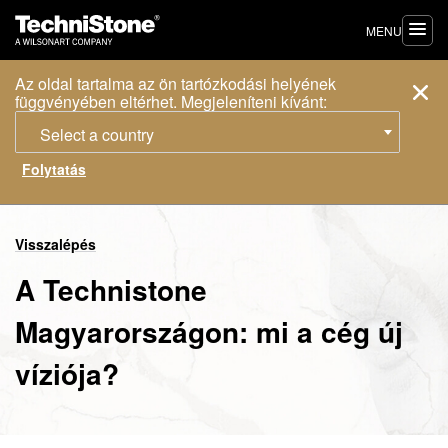
MENU
Az oldal tartalma az ön tartózkodási helyének
függvényében eltérhet. Megjeleníteni kívánt:
Select a country
Visszalépés
A Technistone
Magyarországon: mi a cég új
víziója?