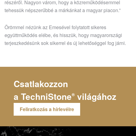
részéről. Nagyon várom, hogy a közreműködésemmel
tehessük népszerűbbé a márkánkat a magyar piacon.”
Örömmel nézünk az Emesével folytatott sikeres
együttműködés elébe, és hisszük, hogy magyarországi
terjeszkedésünk sok sikerrel és új lehetőséggel fog járni.
Csatlakozzon
a
TechniStone
világához
®
Feliratkozás a hírlevélre