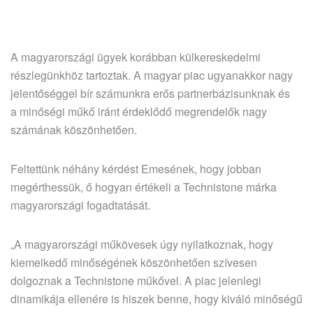
A magyarországi ügyek korábban külkereskedelmi
részlegünkhöz tartoztak. A magyar piac ugyanakkor nagy
jelentőséggel bír számunkra erős partnerbázisunknak és
a minőségi műkő iránt érdeklődő megrendelők nagy
számának köszönhetően.
Feltettünk néhány kérdést Emesének, hogy jobban
megérthessük, ő hogyan értékeli a Technistone márka
magyarországi fogadtatását.
„A magyarországi műkövesek úgy nyilatkoznak, hogy
kiemelkedő minőségének köszönhetően szívesen
dolgoznak a Technistone műkővel. A piac jelenlegi
dinamikája ellenére is hiszek benne, hogy kiváló minőségű