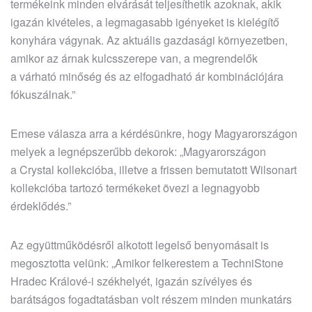
termékeink minden elvárását teljesíthetik azoknak, akik
igazán kivételes, a legmagasabb igényeket is kielégítő
konyhára vágynak. Az aktuális gazdasági környezetben,
amikor az árnak kulcsszerepe van, a megrendelők
a várható minőség és az elfogadható ár kombinációjára
fókuszálnak.”
Emese válasza arra a kérdésünkre, hogy Magyarországon
melyek a legnépszerűbb dekorok: „Magyarországon
a Crystal kollekcióba, illetve a frissen bemutatott Wilsonart
kollekcióba tartozó termékeket övezi a legnagyobb
érdeklődés.”
Az együttműködésről alkotott legelső benyomásait is
megosztotta velünk: „Amikor felkerestem a TechniStone
Hradec Králové-i székhelyét, igazán szívélyes és
barátságos fogadtatásban volt részem minden munkatárs