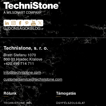
ÚJDONSÁGOK
BLOG
Technistone, s. r. o.
Bratri Stefanu 1070
500 03
Hradec Kralove
+420 495 714 711
info@technistone.com
customerservice@technistone.com
Rólunk
Támogatás
TECHNISTONE-RÓL
ÜGYFÉLSZOLGÁLAT