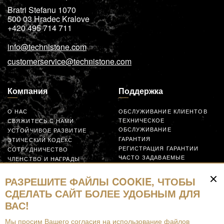
Bratri Stefanu 1070
500 03
Hradec Kralove
+420 495 714 711
info@technistone.com
customerservice@technistone.com
Компания
Поддержка
О НАС
ОБСЛУЖИВАНИЕ КЛИЕНТОВ
ТЕХНИЧЕСКОЕ
СВЯЖИТЕСЬ С НАМИ
ОБСЛУЖИВАНИЕ
УСТОЙЧИВОЕ РАЗВИТИЕ
ГАРАНТИЯ
ЭТИЧЕСКИЙ КОДЕКС
РЕГИСТРАЦИЯ ГАРАНТИИ
СОТРУДНИЧЕСТВО
ЧАСТО ЗАДАВАЕМЫЕ
ЧЛЕНСТВО И НАГРАДЫ
ВОПРОСЫ
GLOBAL SUPPLIER CODE OF
ЗАЯВКА
CONDUCT
РАЗРЕШИТЕ ФАЙЛЫ COOKIE, ЧТОБЫ
СОТРУДНИЧАЙТЕ
СДЕЛАТЬ САЙТ БОЛЕЕ УДОБНЫМ ДЛЯ
ВАС!
Ресурсы
Мы просим Вашего согласия на использование файлов