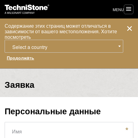
MENU
Содержание этих страниц может отличаться в
зависимости от вашего местоположения. Xотите
посмотреть
Select a country
Заявка
Персональные данные
Имя