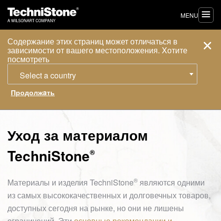
MENU
Содержание этих страниц может отличаться в
зависимости от вашего местоположения. Xотите
посмотреть
Select a country
Уход за материалом
TechniStone
®
®
Материалы и изделия
TechniStone
являются одними
из самых высококачественных и долговечных товаров,
доступных сегодня на рынке, но они не лишены
ограничений. Эти
основные рекомендации и