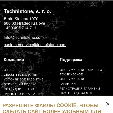
Technistone, s. r. o.
Bratri Stefanu 1070
500 03
Hradec Kralove
+420 495 714 711
info@technistone.com
customerservice@technistone.com
Компания
Поддержка
О НАС
ОБСЛУЖИВАНИЕ КЛИЕНТОВ
ТЕХНИЧЕСКОЕ
СВЯЖИТЕСЬ С НАМИ
ОБСЛУЖИВАНИЕ
УСТОЙЧИВОЕ РАЗВИТИЕ
ГАРАНТИЯ
ЭТИЧЕСКИЙ КОДЕКС
РЕГИСТРАЦИЯ ГАРАНТИИ
СОТРУДНИЧЕСТВО
ЧАСТО ЗАДАВАЕМЫЕ
ЧЛЕНСТВО И НАГРАДЫ
ВОПРОСЫ
GLOBAL SUPPLIER CODE OF
ЗАЯВКА
CONDUCT
РАЗРЕШИТЕ ФАЙЛЫ COOKIE, ЧТОБЫ
СОТРУДНИЧАЙТЕ
СДЕЛАТЬ САЙТ БОЛЕЕ УДОБНЫМ ДЛЯ