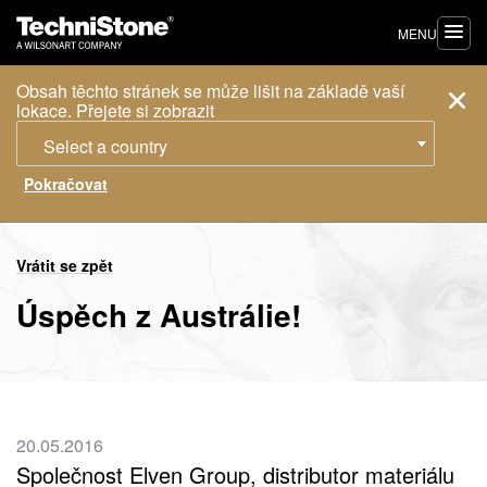
MENU
Obsah těchto stránek se může lišit na základě vaší
lokace. Přejete si zobrazit
Select a country
Vrátit se zpět
Úspěch z Austrálie!
20.05.2016
Společnost Elven Group, distributor materiálu