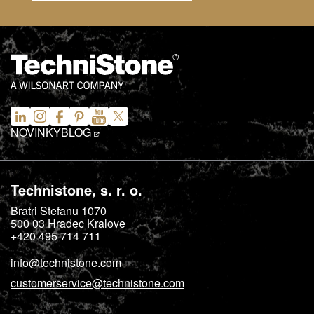
NOVINKY
BLOG
Technistone, s. r. o.
Bratri Stefanu 1070
500 03
Hradec Kralove
+420 495 714 711
info@technistone.com
customerservice@technistone.com