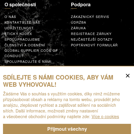
O společnosti
Podpora
O NÁS
ZÁKAZNICKÝ SERVIS
KONTAKTUJTE NÁS
ÚDRŽBA
UDRŽITELNOST
ZÁRUKA
ETICKÝ KODEX
REGISTRACE ZÁRUKY
SPOLUPRACUJEME
NEJČASTĚJŠÍ DOTAZY
ČLENSTVÍ A OCENĚNÍ
POPTÁVKOVÝ FORMULÁŘ
GLOBAL SUPPLIER CODE OF
CONDUCT
SPOLUPRACUJTE S NÁMI
Zdroje
SDÍLEJTE S NÁMI COOKIES, ABY VÁM
WEB VYHOVOVAL!
KE STAŽENÍ
Žádáme Vás o souhlas s využitím cookies, díky nimž můžeme
BROŽURY
přizpůsobovat obsah a reklamy na tomto webu, provádět jeho
EPD
analýzu, zlepšovat rychlost a zajišťovat sdílení na sociálních
ROZŠÍŘENÁ REALITA
sítích. Další informace, možnosti změny nastavení
a všeobecné obchodní podmínky najdete zde:
Více o cookies
Přijmout všechny