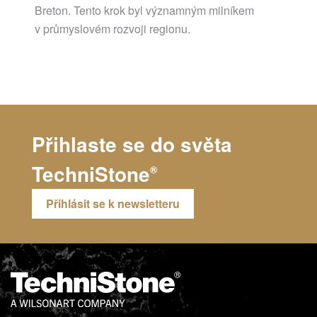
Breton. Tento krok byl významným milníkem
v průmyslovém rozvoji regionu.
Přihlaste se do světa
TechniStone
®
Přihlásit se k newsletteru