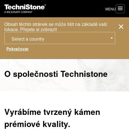
MENU
Obsah těchto stránek se může lišit na základě vaší
lokace. Přejete si zobrazit
Select a country
O společnosti Technistone
Vyrábíme tvrzený kámen
prémiové kvality.