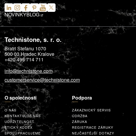
NOVINKY
BLOG
Technistone, s. r. o.
Bratri Stefanu 1070
500 03
Hradec Kralove
+420 495 714 711
info@technistone.com
customerservice@technistone.com
O společnosti
Podpora
O NÁS
ZÁKAZNICKÝ SERVIS
KONTAKTUJTE NÁS
ÚDRŽBA
UDRŽITELNOST
ZÁRUKA
ETICKÝ KODEX
REGISTRACE ZÁRUKY
SPOLUPRACUJEME
NEJČASTĚJŠÍ DOTAZY