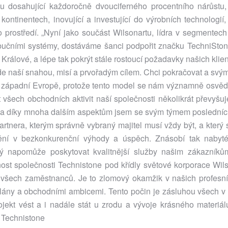
 dosahující každoročně dvouciferného procentního nárůstu, d
ontinentech, inovující a investující do výrobních technologií
ho prostředí. „Nyní jako součást Wilsonartu, lídra v segmentec
ribučními systémy, dostáváme šanci podpořit značku
TechniSto
rálové, a lépe tak pokrýt stále rostoucí požadavky našich klien
 bude naší snahou, misí a prvořadým cílem. Chci pokračovat a s
v západní Evropě, protože tento model se nám významně osvědč
všech obchodních aktivit naší společnosti několikrát převyšu
o a díky mnoha dalším aspektům jsem se svým týmem poslední
rtnera, kterým správně vybraný majitel musí vždy být, a který 
mění v bezkonkurenční výhody a úspěch. Znásobí tak nabyté
erý napomůže poskytovat kvalitnější služby našim zákazníků
st společnosti Technistone pod křídly světové korporace Wils
 všech zaměstnanců. Je to zlomový okamžik v našich profesní
lány a obchodními ambicemi. Tento počin je zásluhou všech v
ekt vést a i nadále stát u zrodu a vývoje krásného materiálu
O Technistone