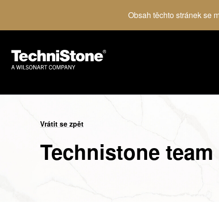
Obsah těchto stránek se mů
Vrátit se zpět
Technistone team s