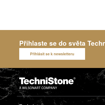
Přihlaste se do světa
Tech
Přihlásit se k newsletteru