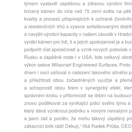
týmem vystavěl úspěšnou a zdravou výrobní firmu
tvrzený kámen do více než 75 zemí světa na pěti k
kvality a procesů přispívajících k ochraně životní
a residenčních trhů s vysoce sofistikovanými dist
a navýšit výrobní kapacity v našem závodě v Hradci K
vyrábí kámen pro lidi, ti a jejich spokojenost je a
podpořit růst společnosti a vznik nových poboček 
Rusku a úspěšně roste i v USA, kde celkový obrat 
výkon sekce Wilsonart Engineered Surfaces. Prot
dnem i nocí usiloval o nalezení takového silného pa
a příležitosti obou zúčastněných využije a pře
a schopnosti obou firem v synergický efekt, kt
správném kroku v přítomnosti se těším na budoucno
znovu poděkovat za vynikající práci svého týmu a
který dává vzniknout podniku s novými nemalými p
a jsem rád a poctěn, že mohu takový úspěšný proj
zákazníci tolik rádi! Děkuji,“ říká Radek Průša, CE