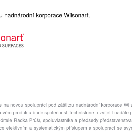
ou nadnárodní korporace Wilsonart.
 se na novou spolupráci pod záštitou nadnárodní korporace Wil
miovém produktu bude společnost Technistone rozvíjet i nadále
itele Radka Průši, spoluvlastníka a předsedy představenstva
e efektivním a systematickým přístupem a spoluprací se sv