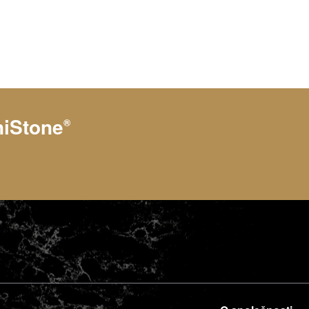
niStone
®