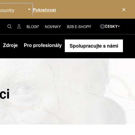
country
ČESKY
BLOG
NOVINKY
B2B E-SHOP
Zdroje
Pro profesionály
Spolupracujte s námi
ci