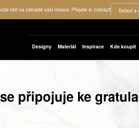
že lišit na základě vaší lokace. Přejete si zobrazit
Select a 
Designy
Materiál
Inspirace
Kde koupit
e připojuje ke gratula