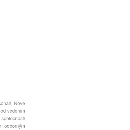
sonart. Nové
 pod vedením
 společnosti
ým odborným