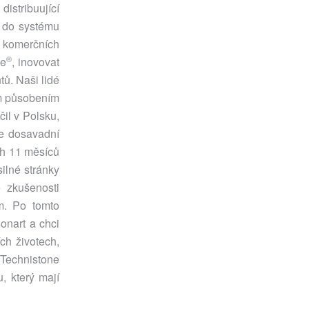
istribuující
, do systému
h komerčních
®
ne
, inovovat
tů. Naši lidé
vým působením
il v Polsku,
je dosavadní
ch 11 měsíců
silné stránky
 zkušenosti
m. Po tomto
onart a chci
ch životech,
 Technistone
, který mají