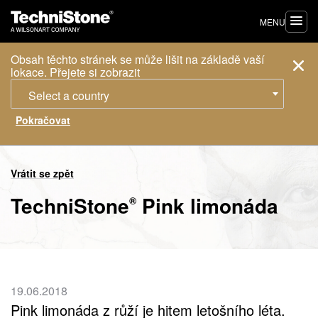
MENU
Obsah těchto stránek se může lišit na základě vaší
lokace. Přejete si zobrazit
Select a country
Vrátit se zpět
TechniStone
Pink limonáda
®
19.06.2018
Pink limonáda z růží je hitem letošního léta.