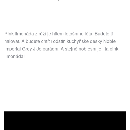
Pink limonáda z růží je hitem letošního léta. Budete ji
milovat. A budete chtít i odstín kuchyňské desky Noble
Imperial Grey J Je parádní. A stejně noblesní je i ta pink
limonáda!