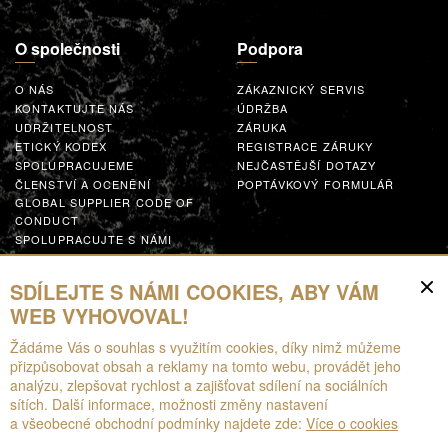
O společnosti
Podpora
O NÁS
ZÁKAZNICKÝ SERVIS
KONTAKTUJTE NÁS
ÚDRŽBA
UDRŽITELNOST
ZÁRUKA
ETICKÝ KODEX
REGISTRACE ZÁRUKY
SPOLUPRACUJEME
NEJČASTĚJŠÍ DOTAZY
ČLENSTVÍ A OCENĚNÍ
POPTÁVKOVÝ FORMULÁŘ
GLOBAL SUPPLIER CODE OF
CONDUCT
SPOLUPRACUJTE S NÁMI
Zdroje
SDÍLEJTE S NÁMI COOKIES, ABY VÁM
WEB VYHOVOVAL!
KE STAŽENÍ
Žádáme Vás o souhlas s využitím cookies, díky nimž můžeme
BROŽURY
přizpůsobovat obsah a reklamy na tomto webu, provádět jeho
EPD
analýzu, zlepšovat rychlost a zajišťovat sdílení na sociálních
ROZŠÍŘENÁ REALITA
sítích. Další informace, možnosti změny nastavení
a všeobecné obchodní podmínky najdete zde:
Více o cookies