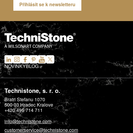
Přihlásit se k newsletteru
NOVINKY
BLOG
Technistone, s. r. o.
Bratri Stefanu 1070
500 03
Hradec Kralove
+420 495 714 711
info@technistone.com
customerservice@technistone.com