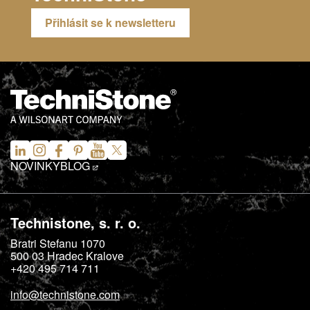
Přihlásit se k newsletteru
NOVINKY
BLOG
Technistone, s. r. o.
Bratri Stefanu 1070
500 03
Hradec Kralove
+420 495 714 711
info@technistone.com