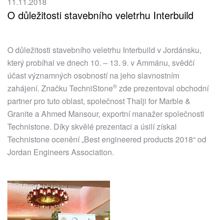
11.11.2018
O důležitosti stavebního veletrhu Interbuild
O důležitosti stavebního veletrhu Interbuild v Jordánsku,
který probíhal ve dnech 10. – 13. 9. v Ammánu, svědčí
účast významných osobností na jeho slavnostním
®
zahájení. Značku
TechniStone
zde prezentoval obchodní
partner pro tuto oblast, společnost Thalji for Marble &
Granite a Ahmed Mansour, exportní manažer společnosti
Technistone. Díky skvělé prezentaci a úsilí získal
Technistone ocenění „Best engineered products 2018“ od
Jordan Engineers Association.