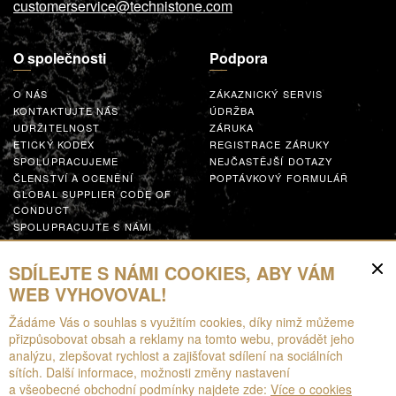
customerservice@technistone.com
O společnosti
Podpora
O NÁS
ZÁKAZNICKÝ SERVIS
KONTAKTUJTE NÁS
ÚDRŽBA
UDRŽITELNOST
ZÁRUKA
ETICKÝ KODEX
REGISTRACE ZÁRUKY
SPOLUPRACUJEME
NEJČASTĚJŠÍ DOTAZY
ČLENSTVÍ A OCENĚNÍ
POPTÁVKOVÝ FORMULÁŘ
GLOBAL SUPPLIER CODE OF
CONDUCT
SPOLUPRACUJTE S NÁMI
Zdroje
SDÍLEJTE S NÁMI COOKIES, ABY VÁM
WEB VYHOVOVAL!
KE STAŽENÍ
Žádáme Vás o souhlas s využitím cookies, díky nimž můžeme
BROŽURY
přizpůsobovat obsah a reklamy na tomto webu, provádět jeho
EPD
analýzu, zlepšovat rychlost a zajišťovat sdílení na sociálních
ROZŠÍŘENÁ REALITA
sítích. Další informace, možnosti změny nastavení
a všeobecné obchodní podmínky najdete zde:
Více o cookies