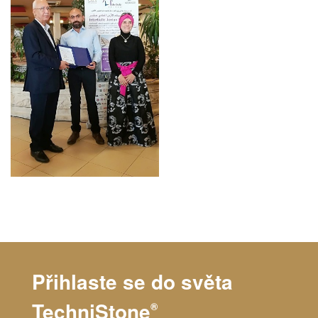
Přihlaste se do světa
TechniStone
®