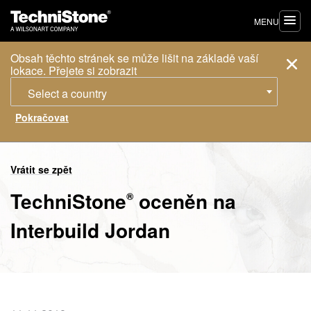
MENU
Obsah těchto stránek se může lišit na základě vaší
lokace. Přejete si zobrazit
Select a country
Vrátit se zpět
TechniStone
oceněn na
®
Interbuild Jordan