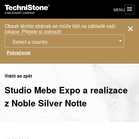
MENU
Obsah těchto stránek se může lišit na základě vaší
lokace. Přejete si zobrazit
Select a country
Vrátit se zpět
Studio Mebe Expo a realizace
z Noble Silver Notte