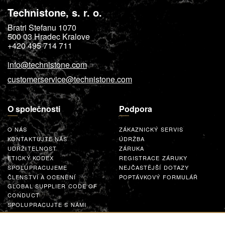
Technistone, s. r. o.
Bratri Stefanu 1070
500 03
Hradec Kralove
+420 495 714 711
info@technistone.com
customerservice@technistone.com
O společnosti
Podpora
O NÁS
ZÁKAZNICKÝ SERVIS
KONTAKTUJTE NÁS
ÚDRŽBA
UDRŽITELNOST
ZÁRUKA
ETICKÝ KODEX
REGISTRACE ZÁRUKY
SPOLUPRACUJEME
NEJČASTĚJŠÍ DOTAZY
ČLENSTVÍ A OCENĚNÍ
POPTÁVKOVÝ FORMULÁŘ
GLOBAL SUPPLIER CODE OF
CONDUCT
SPOLUPRACUJTE S NÁMI