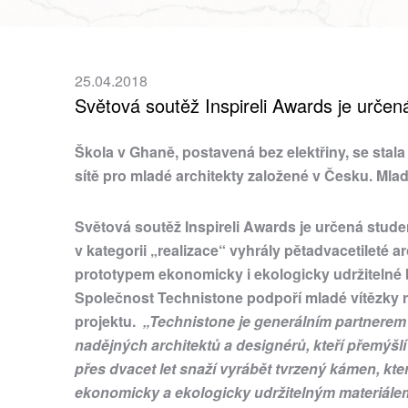
25.04.2018
Světová soutěž Inspireli Awards je určen
Škola v Ghaně, postavená bez elektřiny, se stala
sítě pro mladé architekty založené v Česku. Mla
Světová soutěž Inspireli Awards je určená stude
v kategorii „realizace“ vyhrály pětadvacetileté a
prototypem ekonomicky i ekologicky udržitelné
Společnost Technistone podpoří mladé vítězky re
projektu.
„Technistone je generálním partnerem 
nadějných architektů a designérů, kteří přemýšl
přes dvacet let snaží vyrábět tvrzený kámen, kte
ekonomicky a ekologicky udržitelným materiálem