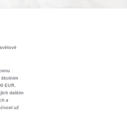
 světové
 cenu
e školním
00 EUR.
jich dalším
ch a
ečnost už
k