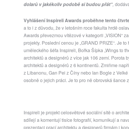
dolarů v jakékoliv podobě si budou přát“
,
dodává
Vyhlášení Inspireli Awards proběhne tento čtvr
a to i z důvodu, že v letošním roce fakulta hrdě osl
Awards převezmou vítězové v kategorii „VISION“ za
projekty. Poslední cenou je „GRAND PRIZE“. Je to hl
uměleckého šéfa Inspireli, Bořka Šípka „Wings to the
architektů a designérů z více jak 106 zemí. Porota
architektů a designérů z 6 kontinentů. Zmiňme např
z Libanonu, Gan Pei z Číny nebo Ian Bogle z Velké B
osobně o jejich práci. Je to pro ně obrovská šance zj
Inspireli je projekt celosvětové sociální sítě o archit
sdílejí a komentují tisíce fotografií, komunikují a na
prezentaci prací architektu a designerů firmám i ko