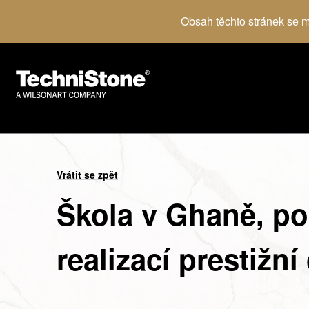
Obsah těchto stránek se mů
Vrátit se zpět
Škola v Ghaně, pos
realizací prestižní