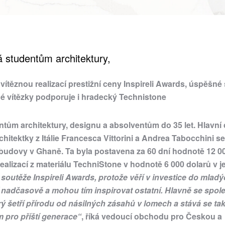
á studentům architektury,
 vítěznou realizací prestižní ceny Inspireli Awards, úspěšné
dé vítězky podporuje i hradecký Technistone
ntům architektury, designu a absolventům do 35 let. Hlavní
rchitektky z Itálie Francesca Vittorini a Andrea Tabocchini s
 budovy v Ghaně. Ta byla postavena za 60 dní hodnotě 12 0
alizací z materiálu TechniStone v hodnotě 6 000 dolarů v je
soutěže Inspireli Awards, protože věří v investice do mladý
í nadčasově a mohou tím inspirovat ostatní. Hlavně se spol
rý šetří přírodu od násilných zásahů v lomech a stává se ta
 pro příští generace“
, říká vedoucí obchodu pro Českou a