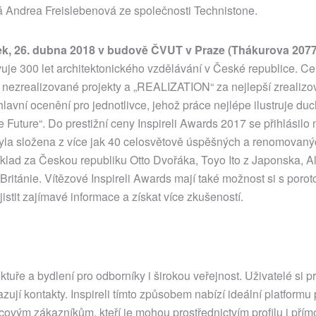
 Andrea Freislebenová ze společnosti Technistone.
tek, 26. dubna 2018 v budově ČVUT v Praze (Thákurova 2077/
avuje 300 let architektonického vzdělávání v České republice. Cen
 nezrealizované projekty a „REALIZATION“ za nejlepší zrealiz
avní ocenění pro jednotlivce, jehož práce nejlépe ilustruje du
 Future“. Do prestižní ceny Inspireli Awards 2017 se přihlásilo
 byla složena z více jak 40 celosvětově úspěšných a renomovan
íklad za Českou republiku Otto Dvořáka, Toyo Ito z Japonska, 
ritánie. Vítězové Inspireli Awards mají také možnost si s porot
istit zajímavé informace a získat více zkušeností.
ektuře a bydlení pro odborníky i širokou veřejnost. Uživatelé si pr
vazují kontakty. Inspireli tímto způsobem nabízí ideální platformu 
ncovým zákazníkům, kteří je mohou prostřednictvím profilu i přím