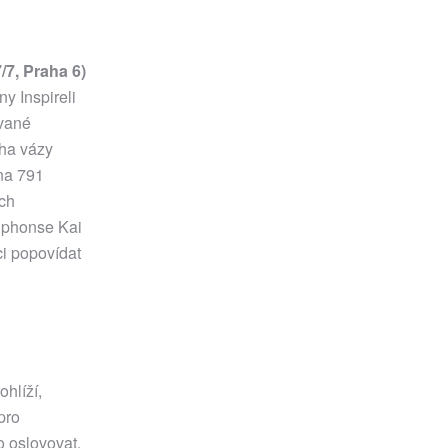
7, Praha 6)
y Inspireli
ované
cha vázy
 na 791
ých
Alphonse Kai
ci popovídat
ohlíží,
pro
o oslovovat.