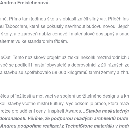
 Andrea Freislebenová.
. Přímo tam jedinou školu v oblasti zničil silný vítr. Příběh in
reu Tabocchini, které se pokusily navrhnout budovu novou. Jejic
školy, ale zároveň nabízí cenově i materiálově dostupný a sna
alternativu ke standardním třídám.
deOut. Tento neziskový projekt už získal několik mezinárodních 
ě se podíleli i místní obyvatelé a dobrovolníci z 20 různých z
 Na stavbu se spotřebovalo 58 000 kilogramů tamní zeminy a zhr
ělou příležitostí a motivací ve spojení udržitelného designu a kr
okolí stavby včetně místní kultury. Výsledkem je práce, která ma
porotce pro udělení ceny Inspireli Awards.
„Stavba neskutečn
dokonalosti.
Věříme, že podporou mladých architektů bude
 Andreu podpoříme realizací z TechniStone materiálu v hod