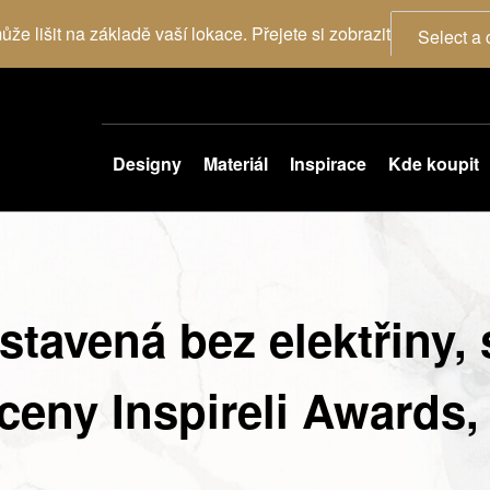
že lišit na základě vaší lokace. Přejete si zobrazit
Select a 
Designy
Materiál
Inspirace
Kde koupit
tavená bez elektřiny, 
 ceny Inspireli Awards,