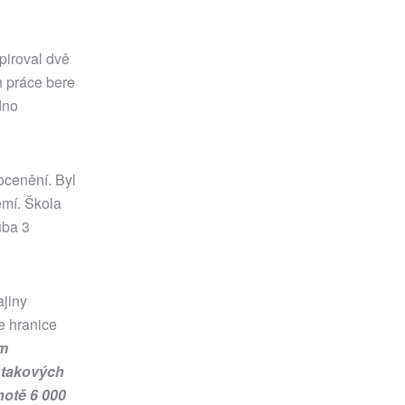
spiroval dvě
h práce bere
dno
ocenění. Byl
emí. Škola
uba 3
ajiny
že hranice
ým
 takových
notě 6 000