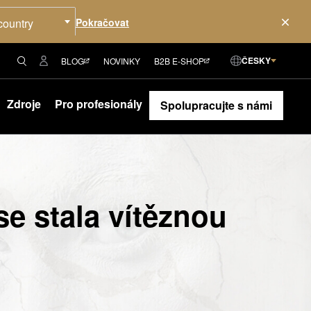
country
ČESKY
BLOG
NOVINKY
B2B E-SHOP
Zdroje
Pro profesionály
Spolupracujte s námi
se stala vítěznou