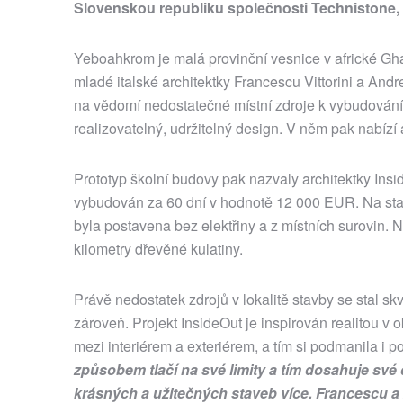
Slovenskou republiku společnosti Technistone,
Yeboahkrom je malá provinční vesnice v africké Ghaně
mladé italské architektky Francescu Vittorini a And
na vědomí nedostatečné místní zdroje k vybudování 
realizovatelný, udržitelný design. V něm pak nabízí 
Prototyp školní budovy pak nazvaly architektky Insi
vybudován za 60 dní v hodnotě 12 000 EUR. Na stavb
byla postavena bez elektřiny a z místních surovin.
kilometry dřevěné kulatiny.
Právě nedostatek zdrojů v lokalitě stavby se stal skv
zároveň. Projekt InsideOut je inspirován realitou v 
mezi interiérem a exteriérem, a tím si podmanila i 
způsobem tlačí na své limity a tím dosahuje své 
krásných a užitečných staveb více. Francescu a