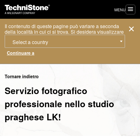
MENU
Il contenuto di queste pagine può variare a seconda
della località in cui ci si trova. Si desidera visualizzare
Select a country
Tornare indietro
Servizio fotografico
professionale nello studio
praghese LK!