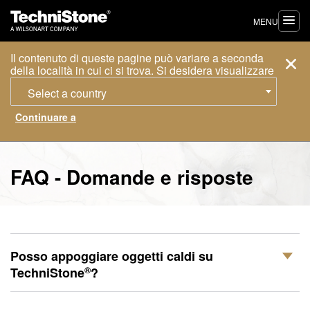
MENU
Il contenuto di queste pagine può variare a seconda
della località in cui ci si trova. Si desidera visualizzare
Select a country
FAQ - Domande e risposte
Posso appoggiare oggetti caldi su
®
TechniStone
?