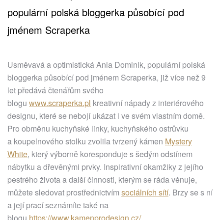
populární polská bloggerka působící pod
jménem Scraperka
Usměvavá a optimistická Ania Dominik, populární polská
bloggerka působící pod jménem Scraperka, již více než 9
let předává čtenářům svého
blogu
www.scraperka.pl
kreativní nápady z interiérového
designu, které se nebojí ukázat i ve svém vlastním domě.
Pro obměnu kuchyňské linky, kuchyňského ostrůvku
a koupelnového stolku zvolila tvrzený kámen
Mystery
White
, který výborně koresponduje s šedým odstínem
nábytku a dřevěnými prvky. Inspirativní okamžiky z jejího
pestrého života a další činnosti, kterým se ráda věnuje,
můžete sledovat prostřednictvím
sociálních sítí
. Brzy se s ní
a její prací seznámíte také na
blogu
https://www.kamenprodesign.cz/
.