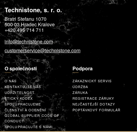
Technistone, s. r. o.
Bratri Stefanu 1070
500 03
Hradec Kralove
+420 495 714 711
info@technistone.com
customerservice@technistone.com
O společnosti
Podpora
O NÁS
ZÁKAZNICKÝ SERVIS
KONTAKTUJTE NÁS
ÚDRŽBA
UDRŽITELNOST
ZÁRUKA
ETICKÝ KODEX
REGISTRACE ZÁRUKY
SPOLUPRACUJEME
NEJČASTĚJŠÍ DOTAZY
ČLENSTVÍ A OCENĚNÍ
POPTÁVKOVÝ FORMULÁŘ
GLOBAL SUPPLIER CODE OF
CONDUCT
SPOLUPRACUJTE S NÁMI