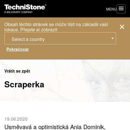
MENU
Obsah těchto stránek se může lišit na základě vaší
lokace. Přejete si zobrazit
Select a country
Vrátit se zpět
Scraperka
19.06.2020
Usměvavá a optimistická Ania Dominik,