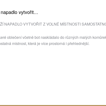
napadlo vytvořit...
ĚŽÍ NAPADLO VYTVOŘIT Z VOLNÉ MÍSTNOSTI SAMOSTATN
škeré oblečení včetně bot naskládalo do různých malých komůre
tatná místnost, která je více prostorná i přehlednější.