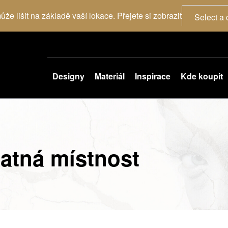
že lišit na základě vaší lokace. Přejete si zobrazit
Select a 
Designy
Materiál
Inspirace
Kde koupit
atná místnost