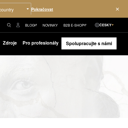
country
ČESKY
BLOG
NOVINKY
B2B E-SHOP
Zdroje
Pro profesionály
Spolupracujte s námi