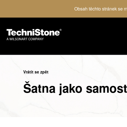
Obsah těchto stránek se mů
Vrátit se zpět
Šatna jako samost