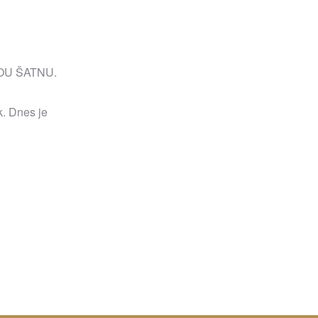
OU ŠATNU.
k. Dnes je