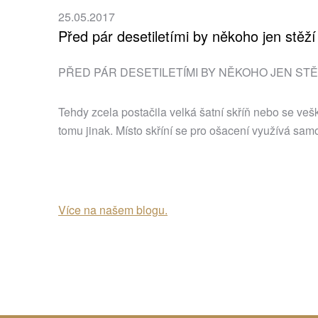
25.05.2017
Před pár desetiletími by někoho jen stěží 
PŘED PÁR DESETILETÍMI BY NĚKOHO JEN ST
Tehdy zcela postačila velká šatní skříň nebo se ve
tomu jinak. Místo skříní se pro ošacení využívá samos
Více na našem blogu.