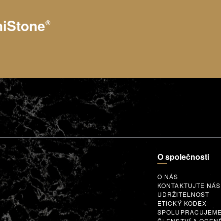
niStone
®
O společnosti
O NÁS
KONTAKTUJTE NÁS
UDRŽITELNOST
ETICKÝ KODEX
SPOLUPRACUJEM
ČLENSTVÍ A OCEN