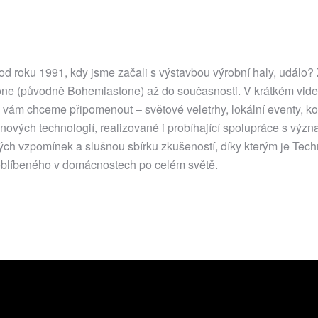
 od roku 1991, kdy jsme začali s výstavbou výrobní haly, událo
tone (původně Bohemiastone) až do současnosti. V krátkém vid
é vám chceme připomenout – světové veletrhy, lokální eventy, k
ace nových technologií, realizované i probíhající spolupráce s vý
ných vzpomínek a slušnou sbírku zkušeností, díky kterým je Tec
oblíbeného v domácnostech po celém světě.