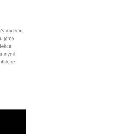
? Zveme vás
eu jsme
olekce
znamnými
hnistone