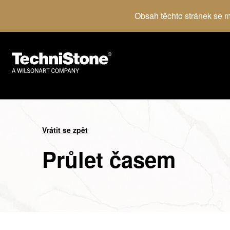
Obsah těchto stránek se mů
Vrátit se zpět
Průlet časem