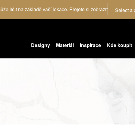
že lišit na základě vaší lokace. Přejete si zobrazit
Select a 
Designy
Materiál
Inspirace
Kde koupit