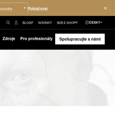
country
ČESKY
BLOG
NOVINKY
B2B E-SHOP
Zdroje
Pro profesionály
Spolupracujte s námi