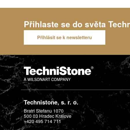
Přihlaste se do světa
Tech
Přihlásit se k newsletteru
Technistone, s. r. o.
Bratri Stefanu 1070
500 03
Hradec Kralove
+420 495 714 711