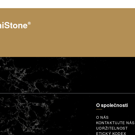
niStone
®
O společnosti
O NÁS
KONTAKTUJTE NÁS
UDRŽITELNOST
ETICKÝ KODEX