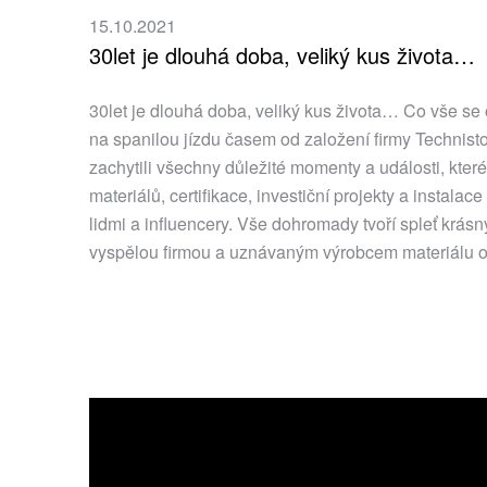
15.10.2021
30let je dlouhá doba, veliký kus života…
30let je dlouhá doba, veliký kus života… Co vše se
na spanilou jízdu časem od založení firmy Technis
zachytili všechny důležité momenty a události, kter
materiálů, certifikace, investiční projekty a instal
lidmi a influencery. Vše dohromady tvoří spleť krás
vyspělou firmou a uznávaným výrobcem materiálu 