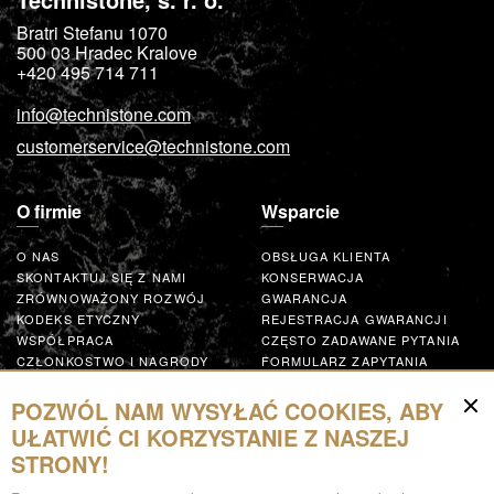
Bratri Stefanu 1070
500 03
Hradec Kralove
+420 495 714 711
info@technistone.com
customerservice@technistone.com
O firmie
Wsparcie
O NAS
OBSŁUGA KLIENTA
SKONTAKTUJ SIĘ Z NAMI
KONSERWACJA
ZRÓWNOWAŻONY ROZWÓJ
GWARANCJA
KODEKS ETYCZNY
REJESTRACJA GWARANCJI
WSPÓŁPRACA
CZĘSTO ZADAWANE PYTANIA
CZŁONKOSTWO I NAGRODY
FORMULARZ ZAPYTANIA
GLOBAL SUPPLIER CODE OF
CONDUCT
POZWÓL NAM WYSYŁAĆ COOKIES, ABY
WSPÓŁPRACUJ
UŁATWIĆ CI KORZYSTANIE Z NASZEJ
STRONY!
Zasoby