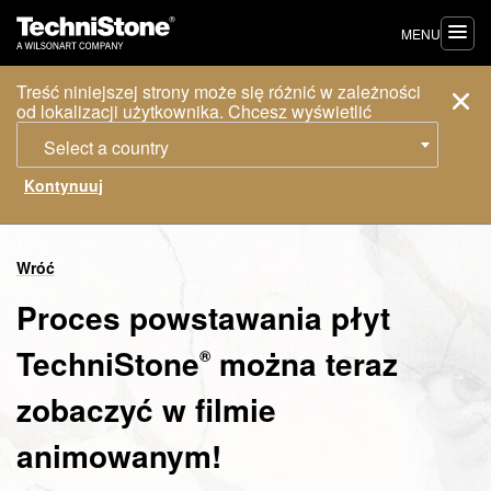
MENU
Treść niniejszej strony może się różnić w zależności
od lokalizacji użytkownika. Chcesz wyświetlić
Select a country
Wróć
Proces powstawania płyt
TechniStone
można teraz
®
zobaczyć w filmie
animowanym!