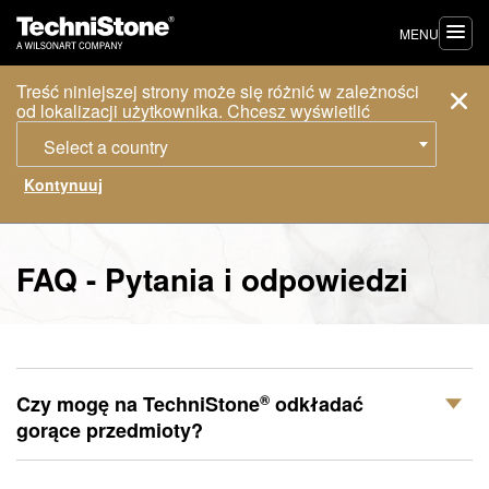
MENU
Treść niniejszej strony może się różnić w zależności
od lokalizacji użytkownika. Chcesz wyświetlić
Select a country
FAQ - Pytania i odpowiedzi
®
Czy mogę na
TechniStone
odkładać
gorące przedmioty?