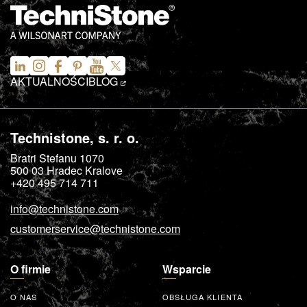
AKTUALNOŚCI
BLOG
Technistone, s. r. o.
Bratri Stefanu 1070
500 03
Hradec Kralove
+420 495 714 711
info@technistone.com
customerservice@technistone.com
O firmie
Wsparcie
O NAS
OBSŁUGA KLIENTA