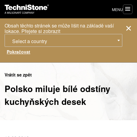
MENU
Obsah těchto stránek se může lišit na základě vaší
lokace. Přejete si zobrazit
Select a country
Vrátit se zpět
Polsko miluje bílé odstíny
kuchyňských desek