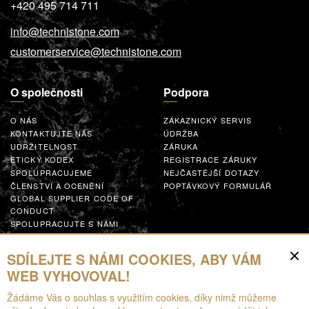
+420 495 714 711
info@technistone.com
customerservice@technistone.com
O společnosti
Podpora
O NÁS
ZÁKAZNICKÝ SERVIS
KONTAKTUJTE NÁS
ÚDRŽBA
UDRŽITELNOST
ZÁRUKA
ETICKÝ KODEX
REGISTRACE ZÁRUKY
SPOLUPRACUJEME
NEJČASTĚJŠÍ DOTAZY
ČLENSTVÍ A OCENĚNÍ
POPTÁVKOVÝ FORMULÁŘ
GLOBAL SUPPLIER CODE OF
CONDUCT
SPOLUPRACUJTE S NÁMI
Zdroje
SDÍLEJTE S NÁMI COOKIES, ABY VÁM
WEB VYHOVOVAL!
KE STAŽENÍ
Žádáme Vás o souhlas s využitím cookies, díky nimž můžeme
BROŽURY