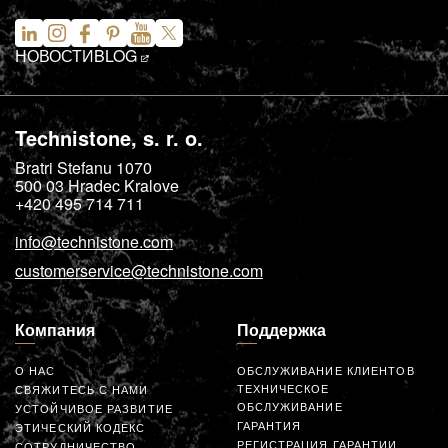
НОВОСТИ
BLOG
Technistone, s. r. o.
Bratri Stefanu 1070
500 03
Hradec Kralove
+420 495 714 711
info@technistone.com
customerservice@technistone.com
Компания
Поддержка
О НАС
ОБСЛУЖИВАНИЕ КЛИЕНТОВ
ТЕХНИЧЕСКОЕ
СВЯЖИТЕСЬ С НАМИ
ОБСЛУЖИВАНИЕ
УСТОЙЧИВОЕ РАЗВИТИЕ
ГАРАНТИЯ
ЭТИЧЕСКИЙ КОДЕКС
РЕГИСТРАЦИЯ ГАРАНТИИ
СОТРУДНИЧЕСТВО