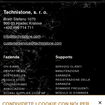
Technistone, s. r. o.
Bratri Stefanu 1070
500 03
Hradec Kralove
+420 495 714 711
info@technistone.com
customerservice@technistone.com
l'azienda
Supporto
CHI SIAMO
SERVIZIO CLIENTI
CONTATTATECI
MANUTENZIONE
SOSTENIBILITÀ
GARANZIA
REGISTRAZIONE DELLA
CODICE ETICO
GARANZIA
COLLABORIAMO
DOMANDE FREQUENTI
ASSOCIAZIONI
MODULO DI DOMANDA
GLOBAL SUPPLIER CODE OF
CONDUCT
COLLABORA
CONDIVIDETE I COOKIE CON NOI PER