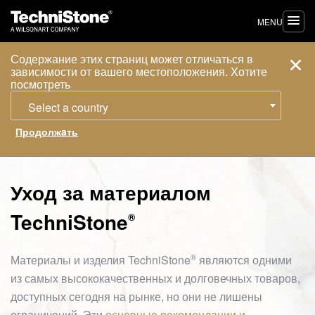
MENU
Содержание этих страниц может отличаться в
зависимости от вашего местоположения. Xотите
посмотреть
Select a country
Уход за материалом
TechniStone
®
®
Материалы и изделия
TechniStone
являются одними
из самых высококачественных и долговечных товаров,
доступных сегодня на рынке, но они не лишены
ограничений. Эти
основные рекомендации и