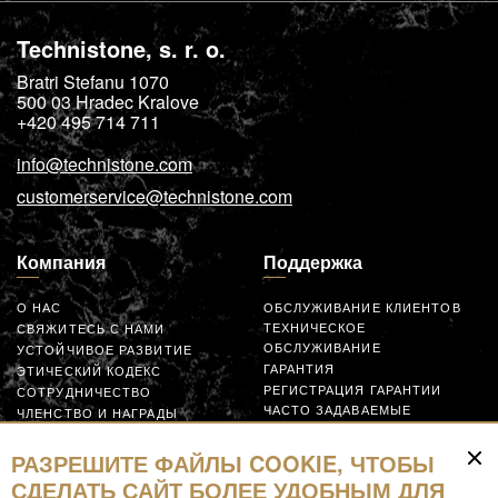
Technistone, s. r. o.
Bratri Stefanu 1070
500 03
Hradec Kralove
+420 495 714 711
info@technistone.com
customerservice@technistone.com
Компания
Поддержка
О НАС
ОБСЛУЖИВАНИЕ КЛИЕНТОВ
ТЕХНИЧЕСКОЕ
СВЯЖИТЕСЬ С НАМИ
ОБСЛУЖИВАНИЕ
УСТОЙЧИВОЕ РАЗВИТИЕ
ГАРАНТИЯ
ЭТИЧЕСКИЙ КОДЕКС
РЕГИСТРАЦИЯ ГАРАНТИИ
СОТРУДНИЧЕСТВО
ЧАСТО ЗАДАВАЕМЫЕ
ЧЛЕНСТВО И НАГРАДЫ
ВОПРОСЫ
GLOBAL SUPPLIER CODE OF
ЗАЯВКА
CONDUCT
РАЗРЕШИТЕ ФАЙЛЫ COOKIE, ЧТОБЫ
СОТРУДНИЧАЙТЕ
СДЕЛАТЬ САЙТ БОЛЕЕ УДОБНЫМ ДЛЯ