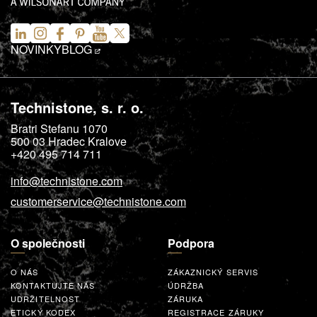
NOVINKY
BLOG
Technistone, s. r. o.
Bratri Stefanu 1070
500 03
Hradec Kralove
+420 495 714 711
info@technistone.com
customerservice@technistone.com
O společnosti
Podpora
O NÁS
ZÁKAZNICKÝ SERVIS
KONTAKTUJTE NÁS
ÚDRŽBA
UDRŽITELNOST
ZÁRUKA
ETICKÝ KODEX
REGISTRACE ZÁRUKY