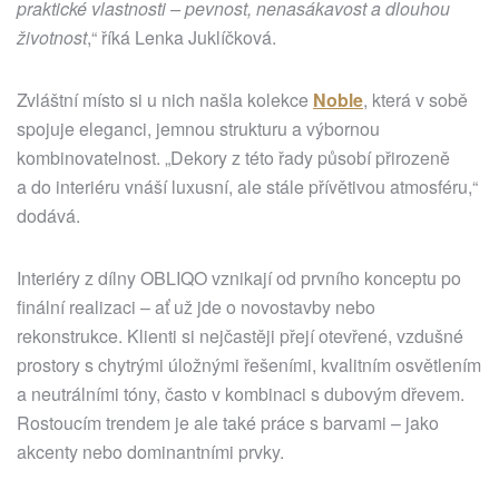
praktické vlastnosti – pevnost, nenasákavost a dlouhou
životnost
,“ říká Lenka Juklíčková.
Zvláštní místo si u nich našla kolekce
Noble
, která v sobě
spojuje eleganci, jemnou strukturu a výbornou
kombinovatelnost. „Dekory z této řady působí přirozeně
a do interiéru vnáší luxusní, ale stále přívětivou atmosféru,“
dodává.
Interiéry z dílny OBLIQO vznikají od prvního konceptu po
finální realizaci – ať už jde o novostavby nebo
rekonstrukce. Klienti si nejčastěji přejí otevřené, vzdušné
prostory s chytrými úložnými řešeními, kvalitním osvětlením
a neutrálními tóny, často v kombinaci s dubovým dřevem.
Rostoucím trendem je ale také práce s barvami – jako
akcenty nebo dominantními prvky.