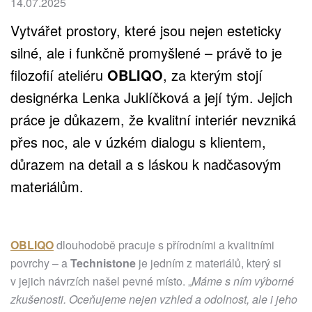
14.07.2025
Vytvářet prostory, které jsou nejen esteticky
silné, ale i funkčně promyšlené – právě to je
filozofií ateliéru
OBLIQO
, za kterým stojí
designérka Lenka Juklíčková a její tým. Jejich
práce je důkazem, že kvalitní interiér nevzniká
přes noc, ale v úzkém dialogu s klientem,
důrazem na detail a s láskou k nadčasovým
materiálům.
OBLIQO
dlouhodobě pracuje s přírodními a kvalitními
povrchy – a
Technistone
je jedním z materiálů, který si
v jejich návrzích našel pevné místo. „
Máme s ním výborné
zkušenosti. Oceňujeme nejen vzhled a odolnost, ale i jeho