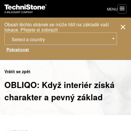
MENU
Obsah těchto stránek se může lišit na základě vaší
lokace. Přejete si zobrazit
Select a country
Vrátit se zpět
OBLIQO: Když interiér získá
charakter a pevný základ