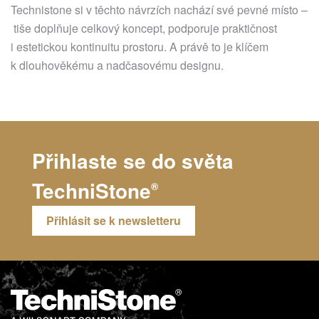
Technistone si v těchto návrzích nachází své pevné místo –
tiše doplňuje celkový koncept, podporuje praktičnost
i estetickou kontinuitu prostoru. A právě to je klíčem
k dlouhověkému a nadčasovému designu.
Přihlaste se do světa
TechniStone
®
Přihlásit se k newsletteru