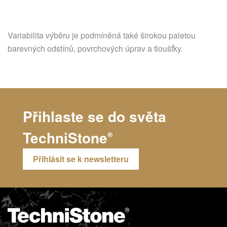
Variabilita výběru je podmíněná také širokou paletou
barevných odstínů, povrchových úprav a tloušťky.
Přihlaste se do světa
TechniStone
®
Přihlásit se k newsletteru