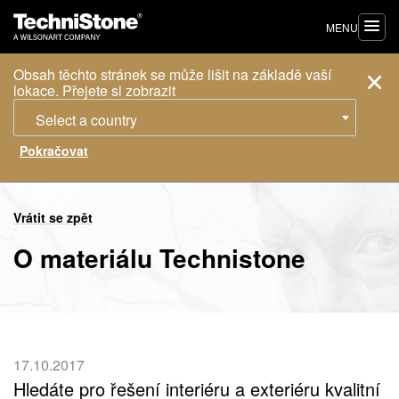
MENU
Obsah těchto stránek se může lišit na základě vaší
lokace. Přejete si zobrazit
Select a country
Vrátit se zpět
O materiálu Technistone
17.10.2017
Hledáte pro řešení interiéru a exteriéru kvalitní