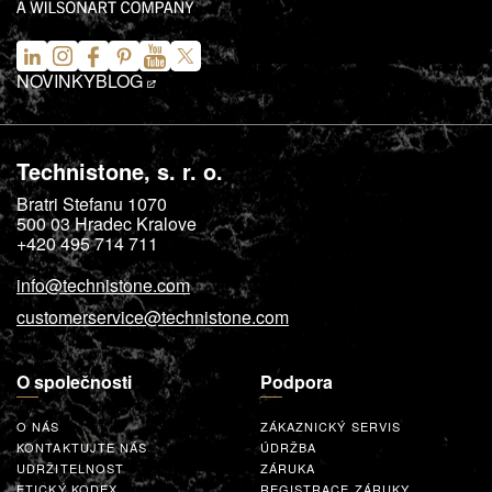
NOVINKY
BLOG
Technistone, s. r. o.
Bratri Stefanu 1070
500 03
Hradec Kralove
+420 495 714 711
info@technistone.com
customerservice@technistone.com
O společnosti
Podpora
O NÁS
ZÁKAZNICKÝ SERVIS
KONTAKTUJTE NÁS
ÚDRŽBA
UDRŽITELNOST
ZÁRUKA
ETICKÝ KODEX
REGISTRACE ZÁRUKY