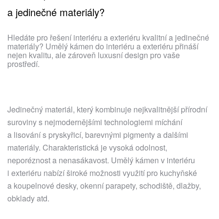
a jedinečné materiály?
Hledáte pro řešení interiéru a exteriéru kvalitní a jedinečné
materiály? Umělý kámen do interiéru a exteriéru přináší
nejen kvalitu, ale zároveň luxusní design pro vaše
prostředí.
Jedinečný materiál, který kombinuje nejkvalitnější přírodní
suroviny s nejmodernějšími technologiemi míchání
a lisování s pryskyřicí, barevnými pigmenty a dalšími
materiály. Charakteristická je vysoká odolnost,
neporéznost a nenasákavost. Umělý kámen v interiéru
i exteriéru nabízí široké možnosti využití pro kuchyňské
a koupelnové desky, okenní parapety, schodiště, dlažby,
obklady atd.