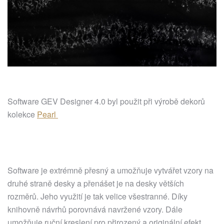
Software GEV Designer 4.0 byl použit při výrobě dekorů
kolekce
Pearl
Software je extrémně přesný a umožňuje vytvářet vzory na
druhé straně desky a přenášet je na desky větších
rozměrů. Jeho využití je tak velice všestranné. Díky
knihovně návrhů porovnává navržené vzory. Dále
umožňuje ruční kreslení pro přirozený a originální efekt.