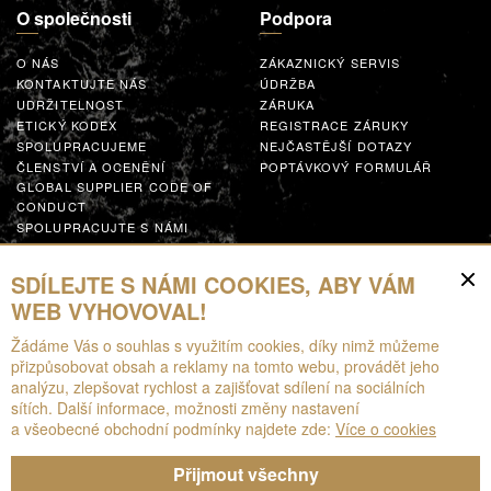
O společnosti
Podpora
O NÁS
ZÁKAZNICKÝ SERVIS
KONTAKTUJTE NÁS
ÚDRŽBA
UDRŽITELNOST
ZÁRUKA
ETICKÝ KODEX
REGISTRACE ZÁRUKY
SPOLUPRACUJEME
NEJČASTĚJŠÍ DOTAZY
ČLENSTVÍ A OCENĚNÍ
POPTÁVKOVÝ FORMULÁŘ
GLOBAL SUPPLIER CODE OF
CONDUCT
SPOLUPRACUJTE S NÁMI
Zdroje
SDÍLEJTE S NÁMI COOKIES, ABY VÁM
WEB VYHOVOVAL!
KE STAŽENÍ
Žádáme Vás o souhlas s využitím cookies, díky nimž můžeme
BROŽURY
přizpůsobovat obsah a reklamy na tomto webu, provádět jeho
EPD
analýzu, zlepšovat rychlost a zajišťovat sdílení na sociálních
ROZŠÍŘENÁ REALITA
sítích. Další informace, možnosti změny nastavení
a všeobecné obchodní podmínky najdete zde:
Více o cookies
Přijmout všechny