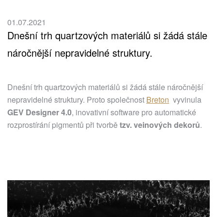
01.07.2021
Dnešní trh quartzových materiálů si žádá stále
náročnější nepravidelné struktury.
Dnešní trh quartzových materiálů si žádá stále náročnější
nepravidelné struktury. Proto společnost
Breton
vyvinula
GEV Designer 4.0
, inovativní software pro automatické
rozprostírání pigmentů při tvorbě
tzv. veinových dekorů
.