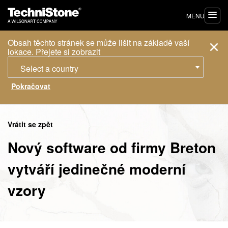
MENU
Obsah těchto stránek se může lišit na základě vaší
lokace. Přejete si zobrazit
Select a country
Vrátit se zpět
Nový software od firmy Breton
vytváří jedinečné moderní
vzory