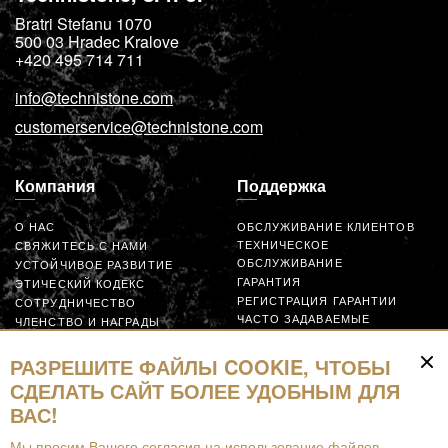
Bratri Stefanu 1070
500 03
Hradec Kralove
+420 495 714 711
info@technistone.com
customerservice@technistone.com
Компания
Поддержка
О НАС
ОБСЛУЖИВАНИЕ КЛИЕНТОВ
ТЕХНИЧЕСКОЕ
СВЯЖИТЕСЬ С НАМИ
ОБСЛУЖИВАНИЕ
УСТОЙЧИВОЕ РАЗВИТИЕ
ГАРАНТИЯ
ЭТИЧЕСКИЙ КОДЕКС
РЕГИСТРАЦИЯ ГАРАНТИИ
СОТРУДНИЧЕСТВО
ЧАСТО ЗАДАВАЕМЫЕ
ЧЛЕНСТВО И НАГРАДЫ
ВОПРОСЫ
GLOBAL SUPPLIER CODE OF
ЗАЯВКА
CONDUCT
РАЗРЕШИТЕ ФАЙЛЫ COOKIE, ЧТОБЫ
СОТРУДНИЧАЙТЕ
СДЕЛАТЬ САЙТ БОЛЕЕ УДОБНЫМ ДЛЯ
ВАС!
Ресурсы
Мы просим Вашего согласия на использование файлов