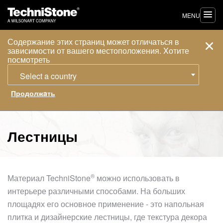
MENU
Содержание этих страниц может отличаться в
зависимости от вашего местоположения. Xотите
посмотреть
Select a country
Лестницы
®
Материал
TechniStone
можно использовать в
интерьере различными способами. На больших
площадях его основное применение - это напольная
плитка и дизайнерские лестницы, где текстура декора