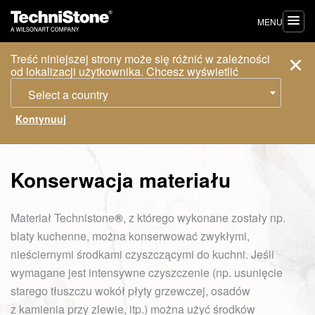
MENU
Treść niniejszej strony może się różnić w zależności
od lokalizacji użytkownika. Chcesz wyświetlić
Select a country
Konserwacja materiału
Materiał Technistone
®
, z którego wykonane zostały np.
blaty kuchenne, można konserwować zwykłymi,
nieściernymi środkami czyszczącymi do kuchni. Jeśli
wymagane jest intensywne czyszczenie (np. usunięcie
starego tłuszczu wokół płyty grzewczej, osadów
z kamienia przy zlewie, itp.) można użyć środków