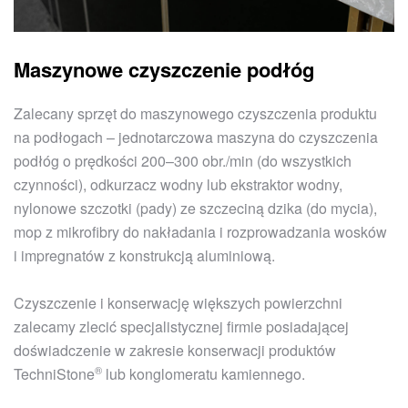
Maszynowe czyszczenie podłóg
Zalecany sprzęt do maszynowego czyszczenia produktu
na podłogach – jednotarczowa maszyna do czyszczenia
podłóg o prędkości 200–300 obr./min (do wszystkich
czynności), odkurzacz wodny lub ekstraktor wodny,
nylonowe szczotki (pady) ze szczeciną dzika (do mycia),
mop z mikrofibry do nakładania i rozprowadzania wosków
i impregnatów z konstrukcją aluminiową.
Czyszczenie i konserwację większych powierzchni
zalecamy zlecić specjalistycznej firmie posiadającej
doświadczenie w zakresie konserwacji produktów
®
TechniStone
lub konglomeratu kamiennego.