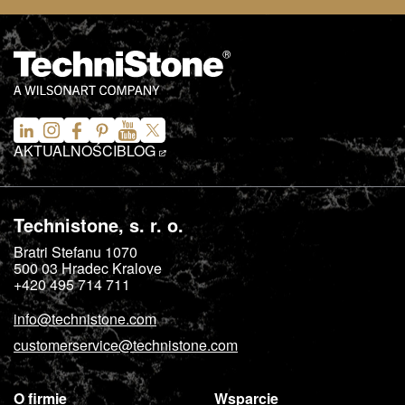
AKTUALNOŚCI
BLOG
Technistone, s. r. o.
Bratri Stefanu 1070
500 03
Hradec Kralove
+420 495 714 711
info@technistone.com
customerservice@technistone.com
O firmie
Wsparcie