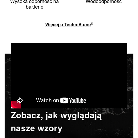
Wysoka odporność na
Wodoodporność
bakterie
Więcej o
TechniStone
®
Zobacz, jak wyglądają
nasze wzory