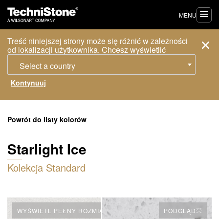
MENU
Treść niniejszej strony może się różnić w zależności
od lokalizacji użytkownika. Chcesz wyświetlić
Select a country
Powrót do listy kolorów
Starlight Ice
Kolekcja Standard
WYŚWIETL PEŁNY ROZMIAR PŁYTY
PODGLĄD