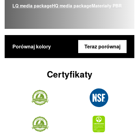
LQ media package
HQ media package
Materiały PBR
Porównaj kolory
Teraz porównaj
Certyfikaty